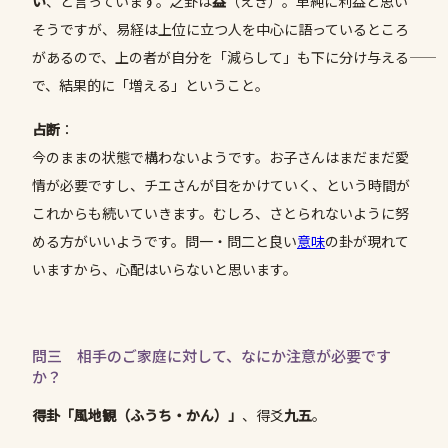
い
、と言っています。之卦は
益
（えき）。単純に利益と思い
そうですが、易経は上位に立つ人を中心に語っているところ
があるので、上の者が自分を「減らして」も下に分け与える――
で、結果的に「増える」ということ。
占断
：
今のままの状態で構わないようです。お子さんはまだまだ愛
情が必要ですし、チエさんが目をかけていく、という時間が
これからも続いていきます。むしろ、さとられないように努
める方がいいようです。問一・問二と良い
意味
の卦が現れて
いますから、心配はいらないと思います。
問三 相手のご家庭に対して、なにか注意が必要です
か？
得卦「風地観（ふうち・かん）」
、得爻
九五
。