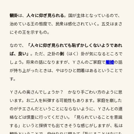
観卦
は、
人々に仰ぎ見られる
。国が主体となっているので、
治めている王の態度で、民衆は感化されていく。五爻はまさ
にその王を示すもの。
なので、
「人々に仰ぎ見られても恥ずかしくないようであれ
ば、良い」
。ただ、之卦の
剝
（はく）卦が気になるところで
しょう。将来の話になりますが、Ｙさんのご家庭で
離婚
の話
が持ち上がったときは、やはりひと悶着はあるということで
す。
Ｙさんの奥さんでしょうか？ かなり手ごわい方のように思
います。お二人を糾弾する可能性もあります。家庭を崩した
のがチエさんだということにならないように、Ｙさんとの連
絡などは慎重に行ってください。「見られていることを意識
する」というと探偵でも出てきそうな感じがしますが、私は
観卦ということで、自分なりに顧みて「恥じることはなにも