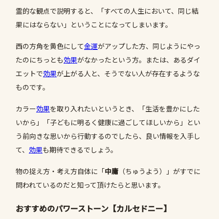
霊的な観点で説明すると、「すべての人生において、同じ結
果にはならない」ということになってしまいます。
西の方角を黄色にして
金運
がアップした方、同じようにやっ
たのにちっとも
効果
がなかったという方。または、あるダイ
エットで
効果
が上がる人と、そうでない人が存在するような
ものです。
カラー
効果
を取り入れたいというとき、「生活を豊かにした
いから」「子どもに明るく健康に過ごしてほしいから」とい
う前向きな思いから行動するのでしたら、良い情報を入手し
て、
効果
も期待できるでしょう。
物の捉え方・考え方自体に「
中庸
（ちゅうよう）」がすでに
問われているのだと知って頂けたらと思います。
おすすめのパワーストーン【カルセドニー】