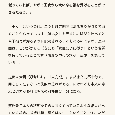
従っておれば、やがて王女から大いなる福を受けることがで
きるだろう」。
「王女」というのは、二爻と対応関係にある五爻が陰爻であ
ることからきています（陰は女性を表す）。陽爻と比べると
若干福徳が劣るように説明されることもあるのですが、良い
面は、自分がからっぽなため「素直に道に従う」という性質
を持っていることです（陰爻の中心の穴が「空虚」を表して
いる）。
之卦は
未済（びせい）。
「未完成」。まだまだ力不十分で、
用心して進まないと失敗の恐れがある。だけれども本人の意
志と努力があれば将来の可能性は十分にある。
質問者ご本人の状態をそのままなぞっているような結果が出
ている場合、状態は特に悪くはない、ということです。ただ