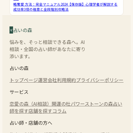
略奪愛 方法：完全マニュアル2024【保存版】心理学者が解説する
成功率3倍の極意と全段階別攻略法
占いの森
悩みを、そっと相談できる森へ。AI
相談・全国の占い師があなたに寄り
添います。
占いの森
トップページ
運営会社
利用規約
プライバシーポリシー
サービス
恋愛の森（AI相談）
開運の杜
パワーストーンの森
占い
師を探す
店舗を探す
コラム
占い師・店舗の方へ