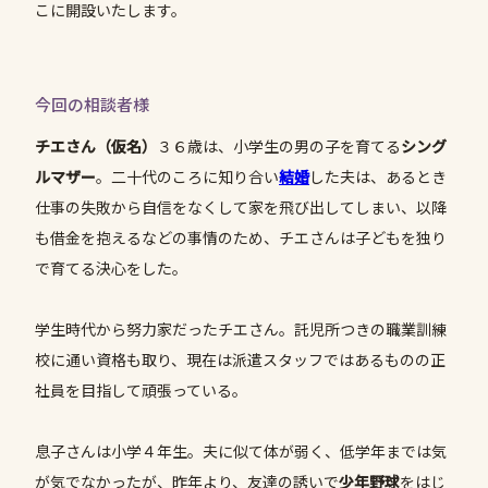
こに開設いたします。
今回の相談者様
チエさん（仮名）
３６歳は、小学生の男の子を育てる
シング
ルマザー
。二十代のころに知り合い
結婚
した夫は、あるとき
仕事の失敗から自信をなくして家を飛び出してしまい、以降
も借金を抱えるなどの事情のため、チエさんは子どもを独り
で育てる決心をした。
学生時代から努力家だったチエさん。託児所つきの職業訓練
校に通い資格も取り、現在は派遣スタッフではあるものの正
社員を目指して頑張っている。
息子さんは小学４年生。夫に似て体が弱く、低学年までは気
が気でなかったが、昨年より、友達の誘いで
少年野球
をはじ