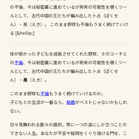
の不倫、今は秘密裏に進めているが――将来の可能性を覗くツー
ルとして、古代中国の王たちが編み出した卜占（ぼくせ
ん）・易（えき）。 このまま野球も不倫もうまく続けていけ
る [&hellip;]
体が弱かった子どもを成長させてくれた野球、そのコーチと
の
不倫
、今は秘密裏に進めているが――将来の可能性を覗くツー
ルとして、古代中国の王たちが編み出した卜占（ぼくせ
ん）・
易
（えき）。
このまま野球も
不倫
もうまく続けていけるのか。
子どもとの生活が一番なら、
結婚
がベストじゃないかもしれ
ない。
日々見舞われる数々の選択。常に一つの道にしか立つことの
できない人生。あなたが不安や疑問をくぐり抜ける門を、こ