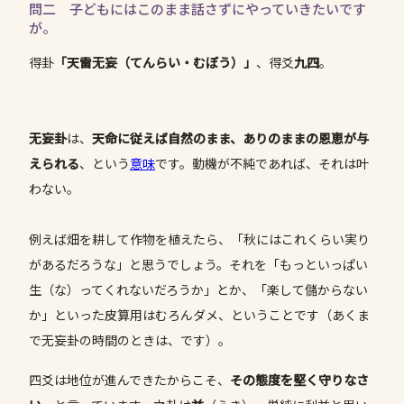
問二 子どもにはこのまま話さずにやっていきたいです
が。
得卦
「天雷无妄（てんらい・むぼう）」
、得爻
九四
。
无妄卦
は、
天命に従えば自然のまま、ありのままの恩恵が与
えられる
、という
意味
です。動機が不純であれば、それは叶
わない。
例えば畑を耕して作物を植えたら、「秋にはこれくらい実り
があるだろうな」と思うでしょう。それを「もっといっぱい
生（な）ってくれないだろうか」とか、「楽して儲からない
か」といった皮算用はむろんダメ、ということです（あくま
で无妄卦の時間のときは、です）。
四爻は地位が進んできたからこそ、
その態度を堅く守りなさ