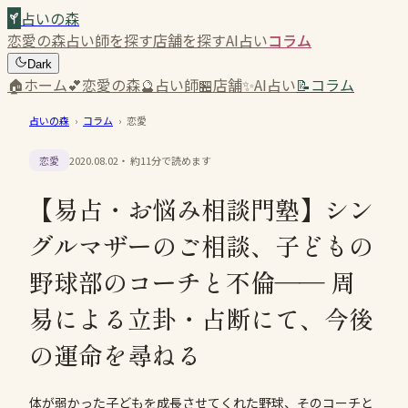
占いの森
恋愛の森
占い師を探す
店舗を探す
AI占い
コラム
Dark
🏠
ホーム
💕
恋愛の森
🔮
占い師
🏪
店舗
✨
AI占い
📝
コラム
占いの森
›
コラム
›
恋愛
恋愛
2020.08.02
・ 約
11
分で読めます
【易占・お悩み相談門塾】シン
グルマザーのご相談、子どもの
野球部のコーチと不倫―― 周
易による立卦・占断にて、今後
の運命を尋ねる
体が弱かった子どもを成長させてくれた野球、そのコーチと