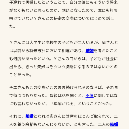
子連れで再婚したということで、自分の娘にもそういう将来
がなくもないと思ったのか、話題となったので、誰にも打ち
明けていないＹさんとの秘密の交際についてはじめて話し
た。
Ｙさんには大学生と高校生の子どもが二人いるが、奥さんと
は以前から将来設計において相違があり、
離婚
を考えたこと
も何度かあったという。Ｙさんの口からは、子どもが社会に
出たら、きっと夫婦はそういう決断になるのではないかとの
ことだった。
チエさんもこの交際がこのまま続けられるのならば、それま
で待つつもりだった。母親は話を聞くと、
不倫
に関してはな
にも言わなかったが、「年齢がねぇ」ということだった。
それに、
離婚
となれば奥さんに財産をほとんど取られて、二
人を養う余裕もないんじゃないか、とも言った。二人の
結婚