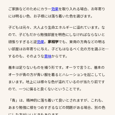
ご家族などのためにカラー
効果
を取り入れる場合、お年寄り
には明るい色、お子様には落ち着いた色を選びます。
子どもは元々、大人より生命エネルギーに溢れています。な
ので、子どもだから勉強部屋を明色にしなければならないと
頑張りすぎると逆
効果
。
家相学
でも、東南の方角などの明る
い部屋はお年寄りに与え、子どもはなるべく北の方を選ぶ――と
するのも、そのような
意味
からです。
基本は足りないものを補う形です。オーラで言うと、基本の
オーラが青の方が青い服を着るとハレーションを起こしてし
まいます。地上には様々な色が溢れているのが当たり前です
ので、一つに偏ると良くないということです。
「青」は、精神的に落ち着いて良いとされますが、これも、
あまり勉強に根をつめすぎるなどの問題がある場合、別の色
にした方がいいときもあります。