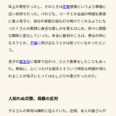
年上の男性だったし、そのときは
恋愛
感情というより尊敬に
近い気持ちだった。けれども、コーチとの会話の時間を素直
に喜ぶ息子と、自分の家庭の話も打ち明けてくれるようにな
ったＹさんの素顔に身近な親しみを覚えはじめ、徐々に親密
な関係に変化していった。本当に最初のころは、男女の仲に
なろうとか、
不倫
に飛び込もうとかは思っていなかったとい
う。
息子の
誕生日
に電車で出かけ、三人で食事をしたこともあっ
た。単純に、心くつろげる相手とそういう特別な時間が得ら
れることが母子にとっては久しぶりの喜びだったのだ。
人知れぬ交際、母親の反対
チエさんの実母は隣町に住んでいた。近頃、友人の娘さんが