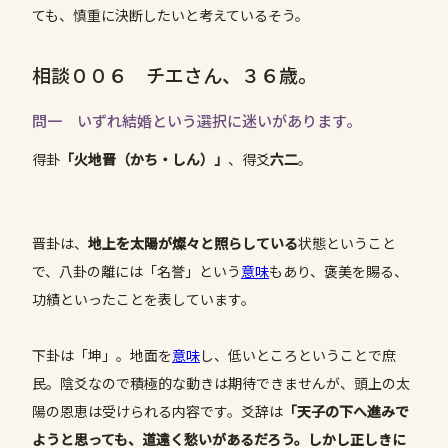
ても、慎重に決断したいと考えているそう。
相談００６ チエさん、３６歳。
問一 いずれ結婚という選択に迷いがあります。
得卦
「火地晋（かち・しん）」
、得爻
六二
。
晋卦は、
地上を太陽が燦々と照らしている
状態ということ
で、八卦の離には「名誉」という
意味
もあり、褒美を賜る、
功績といったことを表しています。
下卦は「坤」。地面を
意味
し、低いところということで庶
民。陰爻なので積極的な動きは期待できませんが、頭上の太
陽の恩恵は受けられる内容です。爻辞は
「天子の下へ進みで
ようと思っても、道遠く愁いがあるだろう。しかし正しきに