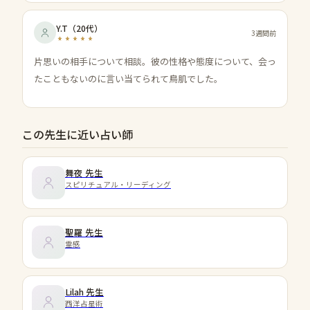
Y.T
（
20代
）
3週間前
片思いの相手について相談。彼の性格や態度について、会っ
たこともないのに言い当てられて鳥肌でした。
この先生に近い占い師
舞夜
先生
スピリチュアル・リーディング
聖羅
先生
霊感
Lilah
先生
西洋占星術