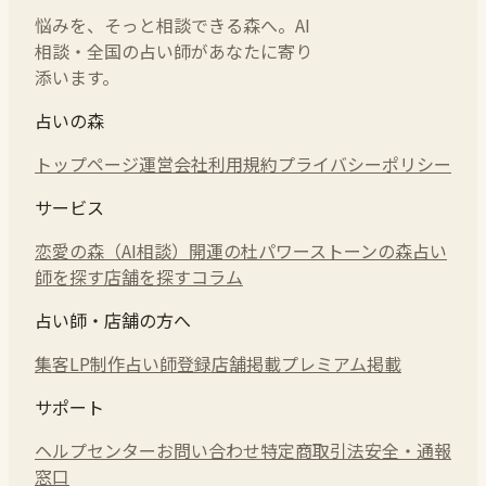
悩みを、そっと相談できる森へ。AI
相談・全国の占い師があなたに寄り
添います。
占いの森
トップページ
運営会社
利用規約
プライバシーポリシー
サービス
恋愛の森（AI相談）
開運の杜
パワーストーンの森
占い
師を探す
店舗を探す
コラム
占い師・店舗の方へ
集客LP制作
占い師登録
店舗掲載
プレミアム掲載
サポート
ヘルプセンター
お問い合わせ
特定商取引法
安全・通報
窓口