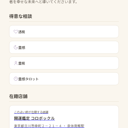
者を幸せな未来へと導いてくださいます。
得意な相談
透視
霊感
霊視
霊感タロット
在籍店舗
この占い師が在籍する店舗
開運鑑定 コロボックル
東京都立川市幸町２－２１－４
・
泉体育館駅