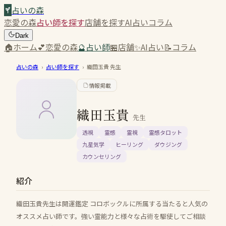
占いの森
恋愛の森
占い師を探す
店舗を探す
AI占い
コラム
Dark
🏠
ホーム
💕
恋愛の森
🔮
占い師
🏪
店舗
✨
AI占い
📝
コラム
占いの森
›
占い師を探す
›
織田玉貴
先生
情報掲載
織田玉貴
先生
透視
霊感
霊視
霊感タロット
九星気学
ヒーリング
ダウジング
カウンセリング
紹介
織田玉貴先生は開運鑑定 コロボックルに所属する当たると人気の
オススメ占い師です。強い霊能力と様々な占術を駆使してご相談