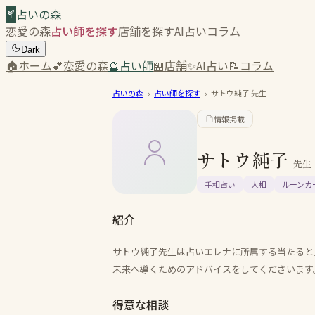
占いの森
恋愛の森
占い師を探す
店舗を探す
AI占い
コラム
Dark
🏠
ホーム
💕
恋愛の森
🔮
占い師
🏪
店舗
✨
AI占い
📝
コラム
占いの森
›
占い師を探す
›
サトウ純子
先生
情報掲載
サトウ純子
先生
手相占い
人相
ルーンカ
紹介
サトウ純子先生は占いエレナに所属する当たると
未来へ導くためのアドバイスをしてくださいます
得意な相談