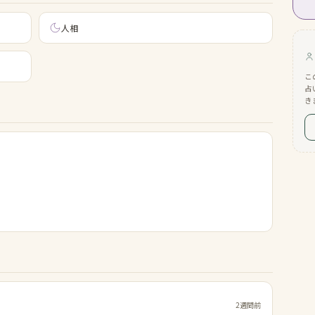
人相
こ
占
き
2週間前