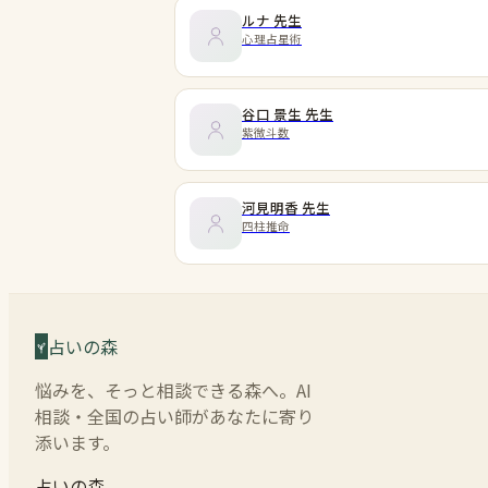
ルナ
先生
心理占星術
谷口 景生
先生
紫微斗数
河見明香
先生
四柱推命
占いの森
悩みを、そっと相談できる森へ。AI
相談・全国の占い師があなたに寄り
添います。
占いの森