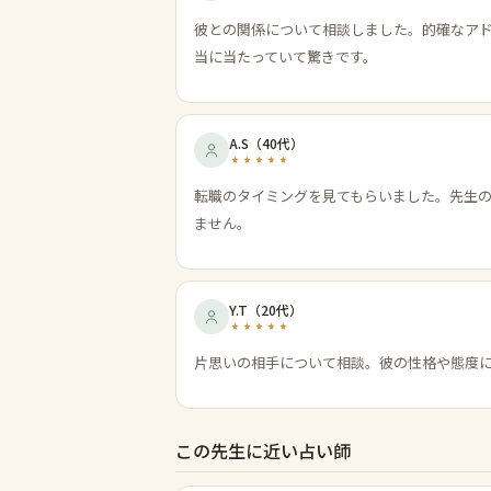
彼との関係について相談しました。的確なア
当に当たっていて驚きです。
A.S
（
40代
）
転職のタイミングを見てもらいました。先生
ません。
Y.T
（
20代
）
片思いの相手について相談。彼の性格や態度
この先生に近い占い師