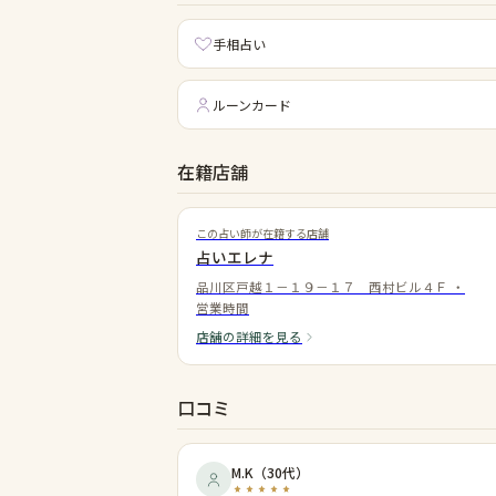
手相占い
ルーンカード
在籍店舗
この占い師が在籍する店舗
占いエレナ
品川区戸越１－１９－１７ 西村ビル４Ｆ
・
営業時間
店舗の詳細を見る
口コミ
M.K
（
30代
）