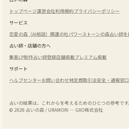
トップページ
運営会社
利用規約
プライバシーポリシー
サービス
恋愛の森（AI相談）
開運の杜
パワーストーンの森
占い師を
占い師・店舗の方へ
集客LP制作
占い師登録
店舗掲載
プレミアム掲載
サポート
ヘルプセンター
お問い合わせ
特定商取引法
安全・通報窓口
占いの結果は、これからを考えるためのひとつの参考です
© 2026 占いの森 / URAMORI — GXO株式会社