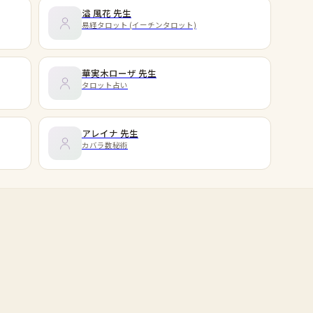
溢 風花
先生
易経タロット (イーチンタロット)
華実木ローザ
先生
タロット占い
アレイナ
先生
カバラ数秘術