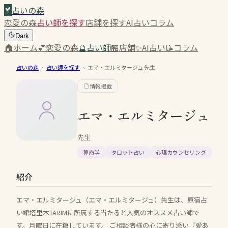
占いの森
恋愛の森
占い師を探す
店舗を探す
AI占い
コラム
Dark
🏠
ホーム
💕
恋愛の森
🔮
占い師
🏪
店舗
✨
AI占い
📝
コラム
占いの森
›
占い師を探す
›
エマ・エルミタージュ
先生
情報掲載
エマ・エルミタージュ
先生
算命学
タロット占い
心理カウンセリング
紹介
エマ・エルミタージュ（エマ・エルミタージュ）先生は、原宿占
い館塔里木TARIMに所属する当たると人気のオススメ占い師で
す。月曜日に在籍しています。 ご相談者様の心に寄り添い『愛あ