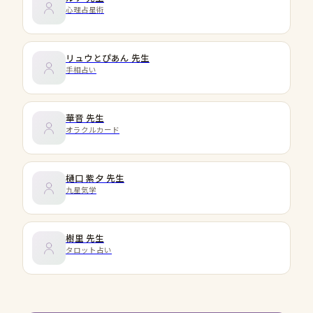
心理占星術
リュウとぴあん
先生
手相占い
華音
先生
オラクルカード
樋口 紫夕
先生
九星気学
樹里
先生
タロット占い