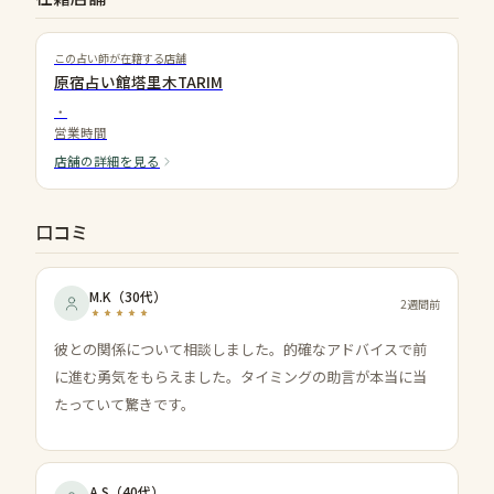
この占い師が在籍する店舗
原宿占い館塔里木TARIM
・
営業時間
店舗の詳細を見る
口コミ
M.K
（
30代
）
2週間前
彼との関係について相談しました。的確なアドバイスで前
に進む勇気をもらえました。タイミングの助言が本当に当
たっていて驚きです。
A.S
（
40代
）