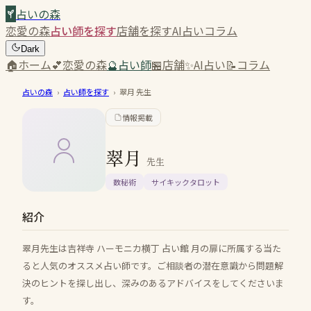
占いの森
恋愛の森
占い師を探す
店舗を探す
AI占い
コラム
Dark
🏠
ホーム
💕
恋愛の森
🔮
占い師
🏪
店舗
✨
AI占い
📝
コラム
占いの森
›
占い師を探す
›
翠月
先生
情報掲載
翠月
先生
数秘術
サイキックタロット
紹介
翠月先生は吉祥寺 ハーモニカ横丁 占い館 月の扉に所属する当た
ると人気のオススメ占い師です。ご相談者の潜在意識から問題解
決のヒントを探し出し、深みのあるアドバイスをしてくださいま
す。