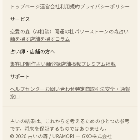
トップページ
運営会社
利用規約
プライバシーポリシー
サービス
恋愛の森（AI相談）
開運の杜
パワーストーンの森
占い
師を探す
店舗を探す
コラム
占い師・店舗の方へ
集客LP制作
占い師登録
店舗掲載
プレミアム掲載
サポート
ヘルプセンター
お問い合わせ
特定商取引法
安全・通報
窓口
占いの結果は、これからを考えるためのひとつの参考
です。将来を保証するものではありません。
© 2026 占いの森 / URAMORI — GXO株式会社