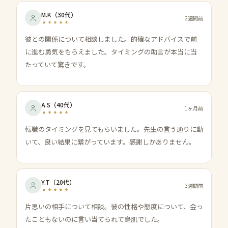
M.K
（
30代
）
2週間前
彼との関係について相談しました。的確なアドバイスで前
に進む勇気をもらえました。タイミングの助言が本当に当
たっていて驚きです。
A.S
（
40代
）
1ヶ月前
転職のタイミングを見てもらいました。先生の言う通りに動
いて、良い結果に繋がっています。感謝しかありません。
Y.T
（
20代
）
3週間前
片思いの相手について相談。彼の性格や態度について、会っ
たこともないのに言い当てられて鳥肌でした。