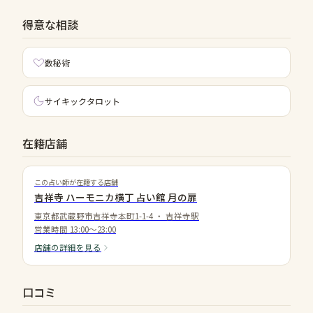
得意な相談
数秘術
サイキックタロット
在籍店舗
この占い師が在籍する店舗
吉祥寺 ハーモニカ横丁 占い館 月の扉
東京都武蔵野市吉祥寺本町1-1-4
・
吉祥寺駅
営業時間
13:00～23:00
店舗の詳細を見る
口コミ