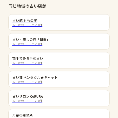
同じ地域の占い店舗
占い館 ももの実
17
・評価
-
・口コミ
0
件
占い・癒しの店「研寿」
17
・評価
-
・口コミ
0
件
両手でみる手相占い
17
・評価
-
・口コミ
0
件
占い猫 ペンタクル★キャット
17
・評価
-
・口コミ
0
件
占いサロンKARURA
17
・評価
-
・口コミ
0
件
月竜香事務所