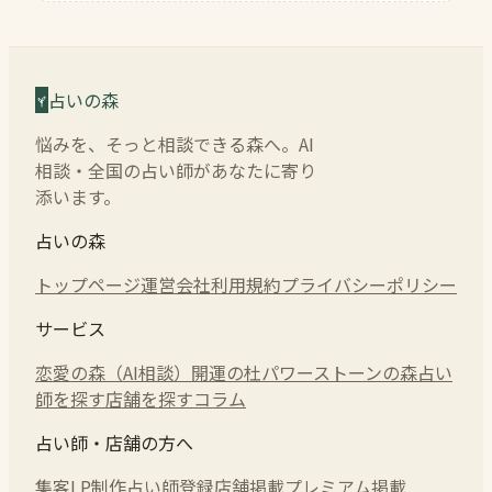
占いの森
悩みを、そっと相談できる森へ。AI
相談・全国の占い師があなたに寄り
添います。
占いの森
トップページ
運営会社
利用規約
プライバシーポリシー
サービス
恋愛の森（AI相談）
開運の杜
パワーストーンの森
占い
師を探す
店舗を探す
コラム
占い師・店舗の方へ
集客LP制作
占い師登録
店舗掲載
プレミアム掲載