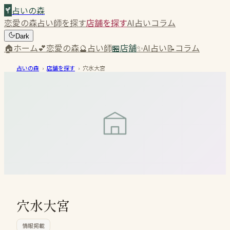
占いの森
恋愛の森
占い師を探す
店舗を探す
AI占い
コラム
Dark
🏠
ホーム
💕
恋愛の森
🔮
占い師
🏪
店舗
✨
AI占い
📝
コラム
占いの森
›
店舗を探す
›
穴水大宮
穴水大宮
情報掲載