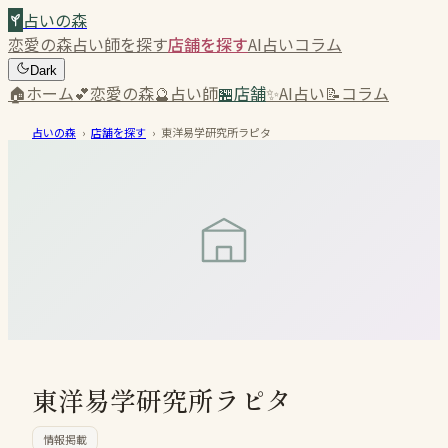
占いの森
恋愛の森
占い師を探す
店舗を探す
AI占い
コラム
Dark
🏠
ホーム
💕
恋愛の森
🔮
占い師
🏪
店舗
✨
AI占い
📝
コラム
占いの森
›
店舗を探す
›
東洋易学研究所ラピタ
東洋易学研究所ラピタ
情報掲載