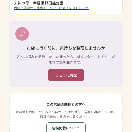
天神の母・甲易堂野田鑑定室
西鉄平尾駅から徒歩で１５分
・評価
2.5
・口コミ
0
件
お店に行く前に、気持ちを整理しませんか
どんな悩みを相談したいか迷ったら、AIメンター「ミモリ」が
無料で話を聞きます。
ミモリに相談
この店舗の関係者の方へ
掲載情報の修正や、占いの森からの予約受付・送客を始めたい方は、
店舗掲載のご案内をご覧ください。
店舗掲載について