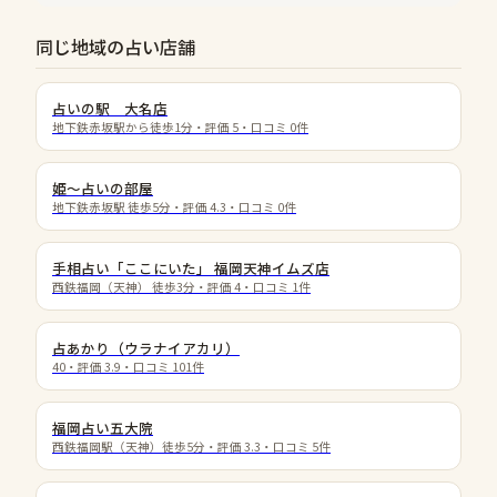
同じ地域の占い店舗
占いの駅 大名店
地下鉄赤坂駅から徒歩1分
・評価
5
・口コミ
0
件
姫〜占いの部屋
地下鉄赤坂駅 徒歩5分
・評価
4.3
・口コミ
0
件
手相占い「ここにいた」 福岡天神イムズ店
西鉄福岡（天神） 徒歩3分
・評価
4
・口コミ
1
件
占あかり（ウラナイアカリ）
40
・評価
3.9
・口コミ
101
件
福岡占い五大院
西鉄福岡駅（天神）徒歩5分
・評価
3.3
・口コミ
5
件