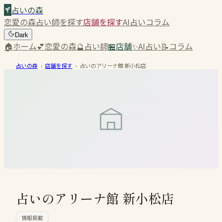
占いの森
恋愛の森
占い師を探す
店舗を探す
AI占い
コラム
Dark
🏠
ホーム
💕
恋愛の森
🔮
占い師
🏪
店舗
✨
AI占い
📝
コラム
占いの森
›
店舗を探す
›
占いのアリーナ館 新小松店
占いのアリーナ館 新小松店
情報掲載