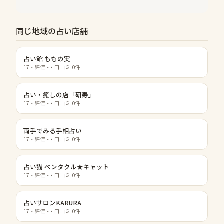
同じ地域の占い店舗
占い館 ももの実
17
・評価
-
・口コミ
0
件
占い・癒しの店「研寿」
17
・評価
-
・口コミ
0
件
両手でみる手相占い
17
・評価
-
・口コミ
0
件
占い猫 ペンタクル★キャット
17
・評価
-
・口コミ
0
件
占いサロンKARURA
17
・評価
-
・口コミ
0
件