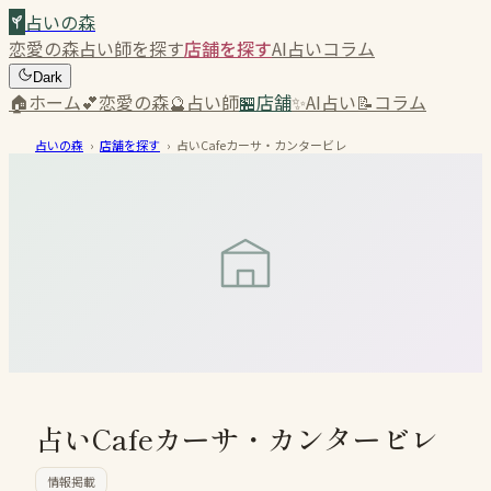
占いの森
恋愛の森
占い師を探す
店舗を探す
AI占い
コラム
Dark
🏠
ホーム
💕
恋愛の森
🔮
占い師
🏪
店舗
✨
AI占い
📝
コラム
占いの森
›
店舗を探す
›
占いCafeカーサ・カンタービレ
占いCafeカーサ・カンタービレ
情報掲載