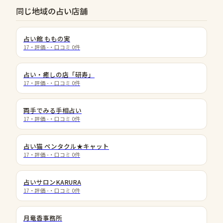
同じ地域の占い店舗
占い館 ももの実
17
・評価
-
・口コミ
0
件
占い・癒しの店「研寿」
17
・評価
-
・口コミ
0
件
両手でみる手相占い
17
・評価
-
・口コミ
0
件
占い猫 ペンタクル★キャット
17
・評価
-
・口コミ
0
件
占いサロンKARURA
17
・評価
-
・口コミ
0
件
月竜香事務所