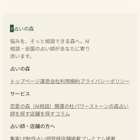
占いの森
悩みを、そっと相談できる森へ。AI
相談・全国の占い師があなたに寄り
添います。
占いの森
トップページ
運営会社
利用規約
プライバシーポリシー
サービス
恋愛の森（AI相談）
開運の杜
パワーストーンの森
占い
師を探す
店舗を探す
コラム
占い師・店舗の方へ
集客LP制作
占い師登録
店舗掲載
プレミアム掲載