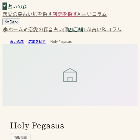
占いの森
恋愛の森
占い師を探す
店舗を探す
AI占い
コラム
Dark
🏠
ホーム
💕
恋愛の森
🔮
占い師
🏪
店舗
✨
AI占い
📝
コラム
占いの森
›
店舗を探す
›
Holy Pegasus
Holy Pegasus
情報掲載