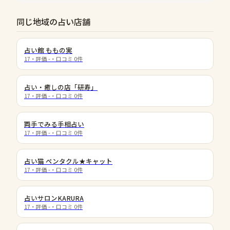
同じ地域の占い店舗
占い館 ももの実
17
・評価
-
・口コミ
0
件
占い・癒しの店「研寿」
17
・評価
-
・口コミ
0
件
両手でみる手相占い
17
・評価
-
・口コミ
0
件
占い猫 ペンタクル★キャット
17
・評価
-
・口コミ
0
件
占いサロンKARURA
17
・評価
-
・口コミ
0
件