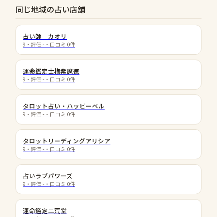
同じ地域の占い店舗
占い師 カオリ
9
・評価
-
・口コミ
0
件
運命鑑定士梅紫麿徳
9
・評価
-
・口コミ
0
件
タロット占い・ハッピーベル
9
・評価
-
・口コミ
0
件
タロットリーディングアリシア
9
・評価
-
・口コミ
0
件
占いラブパワーズ
9
・評価
-
・口コミ
0
件
運命鑑定二荒堂