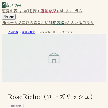
占いの森
恋愛の森
占い師を探す
店舗を探す
AI占い
コラム
Dark
🏠
ホーム
💕
恋愛の森
🔮
占い師
🏪
店舗
✨
AI占い
📝
コラム
占いの森
›
店舗を探す
›
RoseRiche（ローズリッシュ）
RoseRiche（ローズリッシュ）
情報掲載