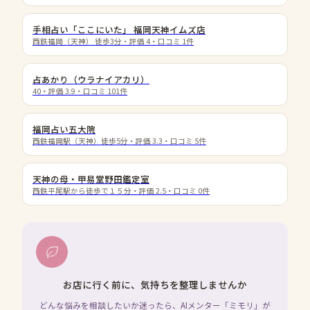
手相占い「ここにいた」 福岡天神イムズ店
西鉄福岡（天神） 徒歩3分
・評価
4
・口コミ
1
件
占あかり（ウラナイアカリ）
40
・評価
3.9
・口コミ
101
件
福岡占い五大院
西鉄福岡駅（天神）徒歩5分
・評価
3.3
・口コミ
5
件
天神の母・甲易堂野田鑑定室
西鉄平尾駅から徒歩で１５分
・評価
2.5
・口コミ
0
件
お店に行く前に、気持ちを整理しませんか
どんな悩みを相談したいか迷ったら、AIメンター「ミモリ」が