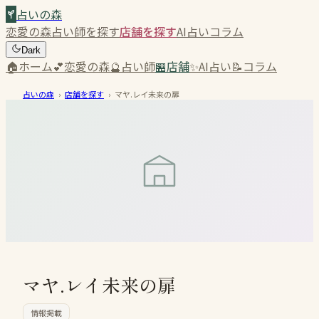
占いの森
恋愛の森
占い師を探す
店舗を探す
AI占い
コラム
Dark
🏠
ホーム
💕
恋愛の森
🔮
占い師
🏪
店舗
✨
AI占い
📝
コラム
占いの森
›
店舗を探す
›
マヤ.レイ未来の扉
マヤ.レイ未来の扉
情報掲載