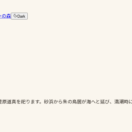
ンの森
Dark
菅原道真を祀ります。砂浜から朱の鳥居が海へと延び、満潮時