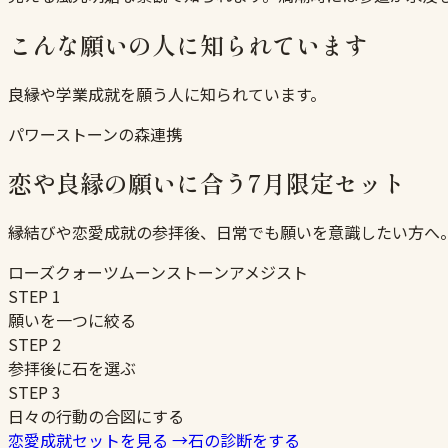
こんな願いの人に知られています
良縁や学業成就を願う人に知られています。
パワーストーンの森連携
恋や良縁の願いに合う7月限定セット
縁結びや恋愛成就の参拝後、日常でも願いを意識したい方へ
ローズクォーツ
ムーンストーン
アメジスト
STEP
1
願いを一つに絞る
STEP
2
参拝後に石を選ぶ
STEP
3
日々の行動の合図にする
恋愛成就セットを見る
→
石の診断をする