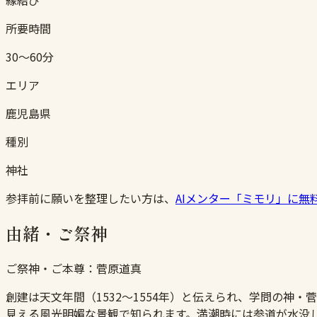
所要時間
30〜60分
エリア
鹿児島県
種別
神社
参拝前に願いを整理したい方は、
AIメンター「ミモリ」に無
由緒・ご祭神
ご祭神・ご本尊：
菅原道真
創建は天文年間（1532〜1554年）と伝えられ、学問の
見える風光明媚な景観で知られます。満潮時には参道が水没