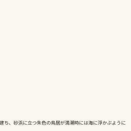
殿が建ち、砂浜に立つ朱色の鳥居が満潮時には海に浮かぶように