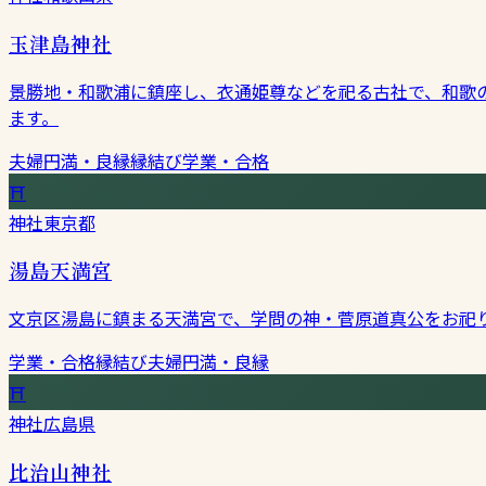
玉津島神社
景勝地・和歌浦に鎮座し、衣通姫尊などを祀る古社で、和歌
ます。
夫婦円満・良縁
縁結び
学業・合格
⛩
神社
東京都
湯島天満宮
文京区湯島に鎮まる天満宮で、学問の神・菅原道真公をお祀
学業・合格
縁結び
夫婦円満・良縁
⛩
神社
広島県
比治山神社