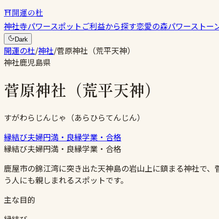
⛩
開運の杜
神社
寺
パワースポット
ご利益から探す
恋愛の森
パワーストー
Dark
開運の杜
/
神社
/
菅原神社（荒平天神）
神社
鹿児島県
菅原神社（荒平天神）
すがわらじんじゃ（あらひらてんじん）
縁結び
夫婦円満・良縁
学業・合格
縁結び
夫婦円満・良縁
学業・合格
鹿屋市の錦江湾に突き出た天神島の岩山上に鎮まる神社で、
う人にも親しまれるスポットです。
主な目的
縁結び