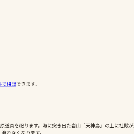
料で相談
できます。
神・菅原道真を祀ります。海に突き出た岩山「天神島」の上に社
し渡れなくなります。