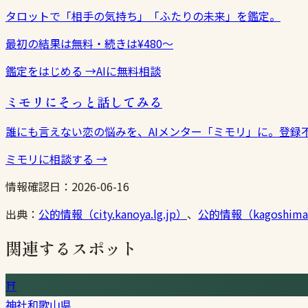
タロットで「相手の気持ち」「ふたりの未来」を鑑定。
最初の結果は無料・続きは¥480〜
鑑定をはじめる
→
AIに無料相談
ミモリにそっと話してみる
誰にも言えない恋の悩みを、AIメンター「ミモリ」に。登録
ミモリに相談する
→
情報確認日：
2026-06-16
出典：
公的情報（city.kanoya.lg.jp）
、
公的情報（kagoshima-
関連するスポット
⛩
神社
和歌山県