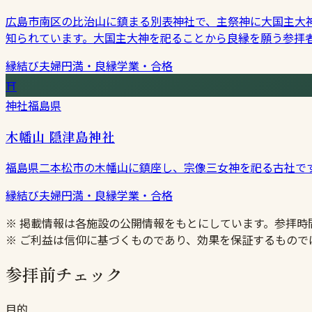
広島市南区の比治山に鎮まる別表神社で、主祭神に大国主大
知られています。大国主大神を祀ることから良縁を願う参拝
縁結び
夫婦円満・良縁
学業・合格
⛩
神社
福島県
木幡山 隠津島神社
福島県二本松市の木幡山に鎮座し、宗像三女神を祀る古社で
縁結び
夫婦円満・良縁
学業・合格
※ 掲載情報は各施設の公開情報をもとにしています。参拝
※ ご利益は信仰に基づくものであり、効果を保証するもので
参拝前チェック
目的