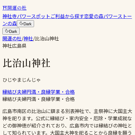
⛩
開運の杜
神社
寺
パワースポット
ご利益から探す
恋愛の森
パワーストー
ンの森
Dark
Dark
開運の杜
/
神社
/
比治山神社
神社
広島県
比治山神社
ひじやまじんじゃ
縁結び
夫婦円満・良縁
学業・合格
縁結び
夫婦円満・良縁
学業・合格
広島市南区の比治山に鎮まる別表神社で、主祭神に大国主大
神を祀ります。公式に縁結び・家内安全・厄除・学業成就な
どの御神徳が紹介されており、広島市内では縁結びの神社と
して知られています。大国主大神を祀ることから良縁を願う