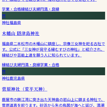
学業・合格
縁結び
夫婦円満・良縁
⛩
神社
福島県
木幡山 隠津島神社
福島県二本松市の木幡山に鎮座し、宗像三女神を祀る古社で
す。公式に「三女神が見守る縁むすびの神社」と紹介され、
縁結びや芸能上達を願う人に知られています。
縁結び
夫婦円満・良縁
学業・合格
⛩
神社
鹿児島県
菅原神社（荒平天神）
鹿屋市の錦江湾に突き出た天神島の岩山上に鎮まる神社で、
菅原道真を祀ります。砂浜から朱の鳥居が海へと延び、満潮