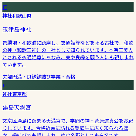
⛩
神社
和歌山県
玉津島神社
景勝地・和歌浦に鎮座し、衣通姫尊などを祀る古社で、和歌
の神（和歌三神）の一社として知られています。本朝三美人
とされる衣通姫尊にちなみ、美や良縁を願う人にも親しまれ
ています。
夫婦円満・良縁
縁結び
学業・合格
⛩
神社
東京都
湯島天満宮
文京区湯島に鎮まる天満宮で、学問の神・菅原道真公をお祀
りしています。合格祈願に訪れる受験生に広く知られるほ
か、縁結びでも親しまれ、梅の名所としても有名です。