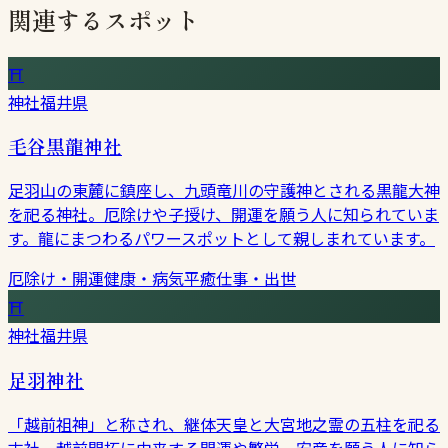
関連するスポット
⛩
神社
福井県
毛谷黒龍神社
足羽山の東麓に鎮座し、九頭竜川の守護神とされる黒龍大神
を祀る神社。厄除けや子授け、開運を願う人に知られていま
す。龍にまつわるパワースポットとして親しまれています。
厄除け・開運
健康・病気平癒
仕事・出世
⛩
神社
福井県
足羽神社
「越前祖神」と称され、継体天皇と大宮地之霊の五柱を祀る
古社。越前開拓に由来する開運や繁栄、安産を願う人に知ら