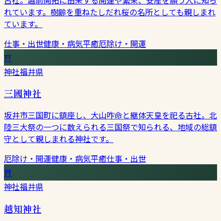
れています。樹齢を重ねたしだれ桜の名所としても親しまれ
ています。
仕事・出世
健康・病気平癒
厄除け・開運
⛩
神社
福井県
三國神社
坂井市三国町に鎮座し、大山咋命と継体天皇を祀る古社。北
陸三大祭の一つに数えられる三国祭で知られる、地域の総鎮
守として親しまれる神社です。
厄除け・開運
健康・病気平癒
仕事・出世
⛩
神社
福井県
越知神社