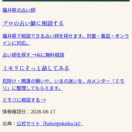
福井県の占い師
プロの占い師に相談する
福井県で相談できる占い師を探せます。対面・電話・オンラ
インに対応。
占い師を探す
→
AIに無料相談
ミモリにそっと話してみる
厄除け・開運の願いや、いまの迷いを、AIメンター「ミモ
リ」に整理してもらえます。
ミモリに相談する
→
情報確認日：
2026-06-17
出典：
公式サイト（fukuigokoku.jp）