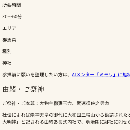
所要時間
30〜60分
エリア
群馬県
種別
神社
参拝前に願いを整理したい方は、
AIメンター「ミモリ」に無
由緒・ご祭神
ご祭神・ご本尊：
大物主櫛甕玉命、武速須佐之男命
社伝によれば崇神天皇の御代に大和国三輪山から勧請されたと
大明神」と記される由緒ある式内社で、明治期に郷社に列せ