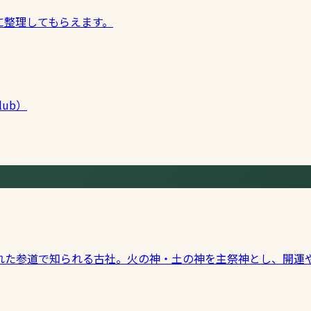
に整理してもらえます。
lub）
れた参道で知られる古社。火の神・土の神を主祭神とし、開運