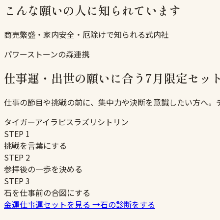
こんな願いの人に知られています
商売繁盛・家内安全・厄除けで知られる式内社
パワーストーンの森連携
仕事運・出世の願いに合う7月限定セッ
仕事の節目や挑戦の前に、集中力や決断を意識したい方へ。
タイガーアイ
ラピスラズリ
シトリン
STEP
1
挑戦を言葉にする
STEP
2
参拝後の一歩を決める
STEP
3
石を仕事前の合図にする
金運仕事運セットを見る
→
石の診断をする