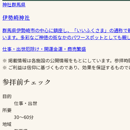
神社
群馬県
伊勢崎神社
群馬県伊勢崎市の中心に鎮座し、「いいふくさま」の通称で
います。多彩なご神徳の街なかのパワースポットとしても親
仕事・出世
厄除け・開運
金運・商売繁盛
※ 掲載情報は各施設の公開情報をもとにしています。参拝
※ ご利益は信仰に基づくものであり、効果を保証するもので
参拝前チェック
目的
仕事・出世
所要
30〜60分
地域