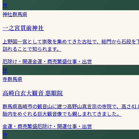
⛩
神社
群馬県
一之宮貫前神社
上野国一宮として崇敬を集めてきた古社で、総門から石段を
訪れることで知られます。
厄除け・開運
金運・商売繁盛
仕事・出世
⛩
寺
群馬県
高崎白衣大観音 慈眼院
群馬県高崎市の観音山に建つ高野山真言宗の寺院で、高さ41
胎内をめぐれる巨大観音像でも親しまれてきました。
金運・商売繁盛
厄除け・開運
仕事・出世
⛩