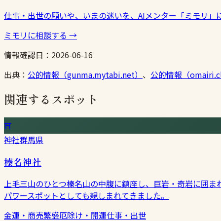
仕事・出世の願いや、いまの迷いを、AIメンター「ミモリ」
ミモリに相談する
→
情報確認日：
2026-06-16
出典：
公的情報（gunma.mytabi.net）
、
公的情報（omairi.c
関連するスポット
⛩
神社
群馬県
榛名神社
上毛三山のひとつ榛名山の中腹に鎮座し、巨岩・奇岩に囲ま
パワースポットとしても親しまれてきました。
金運・商売繁盛
厄除け・開運
仕事・出世