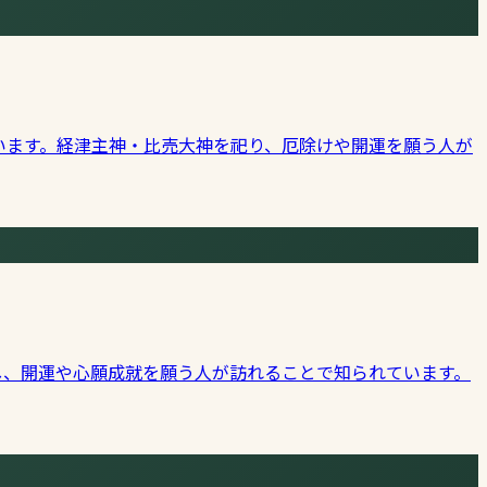
います。経津主神・比売大神を祀り、厄除けや開運を願う人が
し、開運や心願成就を願う人が訪れることで知られています。