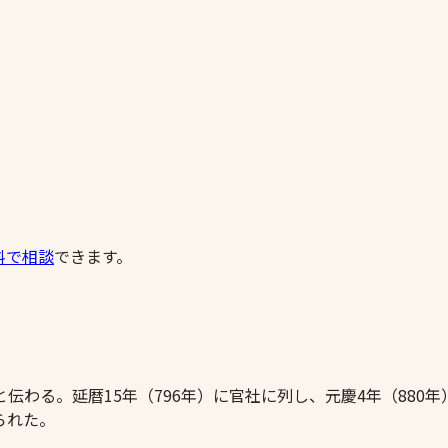
料で相談
できます。
伝わる。延暦15年（796年）に官社に列し、元慶4年（880
られた。