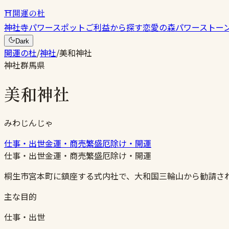
⛩
開運の杜
神社
寺
パワースポット
ご利益から探す
恋愛の森
パワーストー
Dark
開運の杜
/
神社
/
美和神社
神社
群馬県
美和神社
みわじんじゃ
仕事・出世
金運・商売繁盛
厄除け・開運
仕事・出世
金運・商売繁盛
厄除け・開運
桐生市宮本町に鎮座する式内社で、大和国三輪山から勧請さ
主な目的
仕事・出世