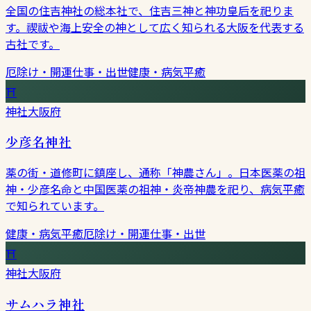
全国の住吉神社の総本社で、住吉三神と神功皇后を祀りま
す。禊祓や海上安全の神として広く知られる大阪を代表する
古社です。
厄除け・開運
仕事・出世
健康・病気平癒
⛩
神社
大阪府
少彦名神社
薬の街・道修町に鎮座し、通称「神農さん」。日本医薬の祖
神・少彦名命と中国医薬の祖神・炎帝神農を祀り、病気平癒
で知られています。
健康・病気平癒
厄除け・開運
仕事・出世
⛩
神社
大阪府
サムハラ神社