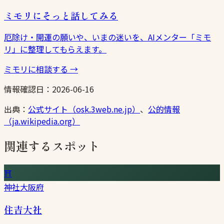
ミモリにそっと話してみる
厄除け・開運の願いや、いまの迷いを、AIメンター「ミモ
リ」に整理してもらえます。
ミモリに相談する
→
情報確認日：
2026-06-16
出典：
公式サイト（osk.3web.ne.jp）
、
公的情報
（ja.wikipedia.org）
関連するスポット
⛩
神社
大阪府
住吉大社