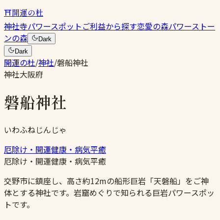
⛩
開運の杜
神社
寺
パワースポット
ご利益から探す
恋愛の森
パワーストー
ンの森
Dark
Dark
開運の杜
/
神社
/
磐船神社
神社
大阪府
磐船神社
いわふねじんじゃ
厄除け・開運
健康・病気平癒
厄除け・開運
健康・病気平癒
交野市に鎮座し、高さ約12mの船形巨岩「天磐船」をご神
体とする神社です。岩窟めぐりで知られる巨岩パワースポッ
トです。