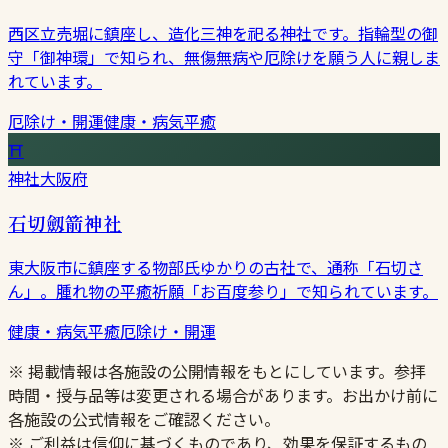
西区立売堀に鎮座し、造化三神を祀る神社です。指輪型の御
守「御神環」で知られ、無傷無病や厄除けを願う人に親しま
れています。
厄除け・開運
健康・病気平癒
⛩
神社
大阪府
石切劔箭神社
東大阪市に鎮座する物部氏ゆかりの古社で、通称「石切さ
ん」。腫れ物の平癒祈願「お百度参り」で知られています。
健康・病気平癒
厄除け・開運
※ 掲載情報は各施設の公開情報をもとにしています。参拝
時間・授与品等は変更される場合があります。お出かけ前に
各施設の公式情報をご確認ください。
※ ご利益は信仰に基づくものであり、効果を保証するもの