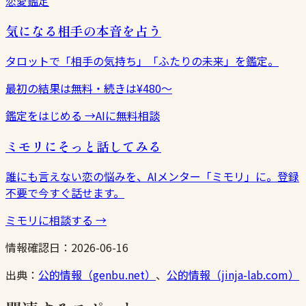
恋愛鑑定
気になる相手の本音を占う
タロットで「相手の気持ち」「ふたりの未来」を鑑定。
最初の結果は無料・続きは¥480〜
鑑定をはじめる
→
AIに無料相談
ミモリにそっと話してみる
誰にも言えない恋の悩みを、AIメンター「ミモリ」に。登録
不要で今すぐ話せます。
ミモリに相談する
→
情報確認日：
2026-06-16
出典：
公的情報（genbu.net）
、
公的情報（jinja-lab.com）