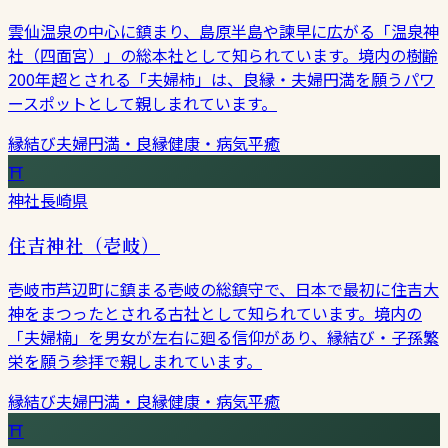
雲仙温泉の中心に鎮まり、島原半島や諫早に広がる「温泉神
社（四面宮）」の総本社として知られています。境内の樹齢
200年超とされる「夫婦柿」は、良縁・夫婦円満を願うパワ
ースポットとして親しまれています。
縁結び
夫婦円満・良縁
健康・病気平癒
⛩
神社
長崎県
住吉神社（壱岐）
壱岐市芦辺町に鎮まる壱岐の総鎮守で、日本で最初に住吉大
神をまつったとされる古社として知られています。境内の
「夫婦楠」を男女が左右に廻る信仰があり、縁結び・子孫繁
栄を願う参拝で親しまれています。
縁結び
夫婦円満・良縁
健康・病気平癒
⛩