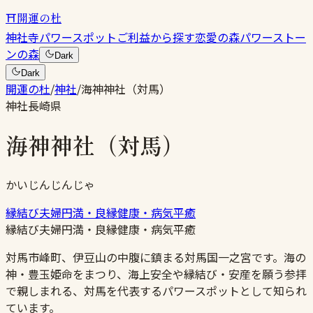
⛩
開運の杜
神社
寺
パワースポット
ご利益から探す
恋愛の森
パワーストー
ンの森
Dark
Dark
開運の杜
/
神社
/
海神神社（対馬）
神社
長崎県
海神神社（対馬）
かいじんじんじゃ
縁結び
夫婦円満・良縁
健康・病気平癒
縁結び
夫婦円満・良縁
健康・病気平癒
対馬市峰町、伊豆山の中腹に鎮まる対馬国一之宮です。海の
神・豊玉姫命をまつり、海上安全や縁結び・安産を願う参拝
で親しまれる、対馬を代表するパワースポットとして知られ
ています。