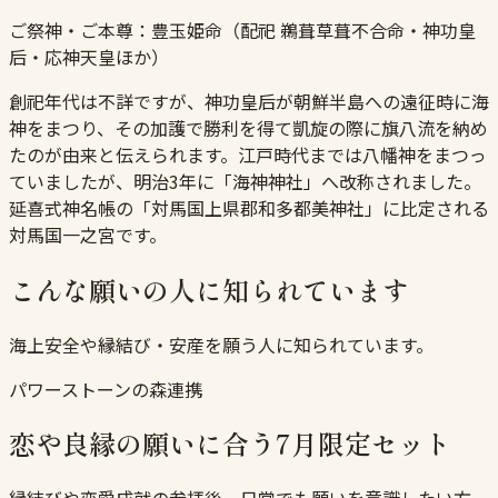
ご祭神・ご本尊：
豊玉姫命（配祀 鵜葺草葺不合命・神功皇
后・応神天皇ほか）
創祀年代は不詳ですが、神功皇后が朝鮮半島への遠征時に海
神をまつり、その加護で勝利を得て凱旋の際に旗八流を納め
たのが由来と伝えられます。江戸時代までは八幡神をまつっ
ていましたが、明治3年に「海神神社」へ改称されました。
延喜式神名帳の「対馬国上県郡和多都美神社」に比定される
対馬国一之宮です。
こんな願いの人に知られています
海上安全や縁結び・安産を願う人に知られています。
パワーストーンの森連携
恋や良縁の願いに合う7月限定セット