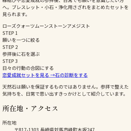
縁結びや恋愛成就の参拝後、日常でも願いを意識したい方
へ。ブレスレット・小石・浄化用さざれをまとめたセットを
見られます。
ローズクォーツ
ムーンストーン
アメジスト
STEP
1
願いを一つに絞る
STEP
2
参拝後に石を選ぶ
STEP
3
日々の行動の合図にする
恋愛成就セットを見る
→
石の診断をする
天然石は願いを保証するものではありません。参拝で整えた
気持ちを、日常で思い出すきっかけとして紹介しています。
所在地・アクセス
所在地
〒817-1303 長崎県対馬市峰町木坂247