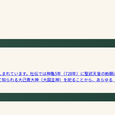
まれています。社伝では神亀5年（728年）に聖武天皇の勅
て知られる大己貴大神（大国主神）を祀ることから、あらゆる