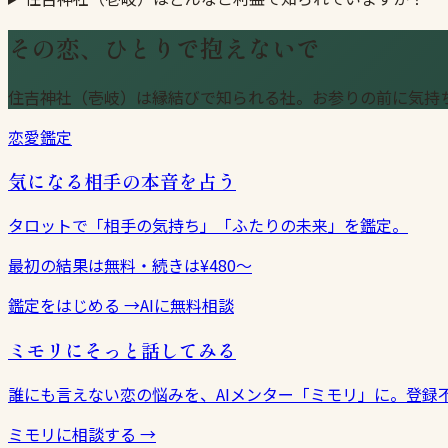
その恋、ひとりで抱えないで
住吉神社（壱岐）は縁結びで知られる社。お参りの前に気持
恋愛鑑定
気になる相手の本音を占う
タロットで「相手の気持ち」「ふたりの未来」を鑑定。
最初の結果は無料・続きは¥480〜
鑑定をはじめる
→
AIに無料相談
ミモリにそっと話してみる
誰にも言えない恋の悩みを、AIメンター「ミモリ」に。登録
ミモリに相談する
→