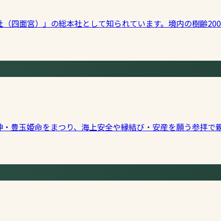
（四面宮）」の総本社として知られています。境内の樹齢20
神・豊玉姫命をまつり、海上安全や縁結び・安産を願う参拝で