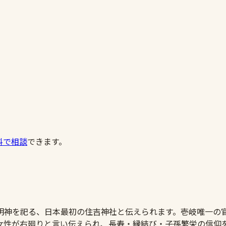
料で相談
できます。
）
明神を祀る、日本最初の住吉神社と伝えられます。壱岐唯一の
女性が右廻りと言い伝えられ、長寿・縁結び・子孫繁栄の信仰