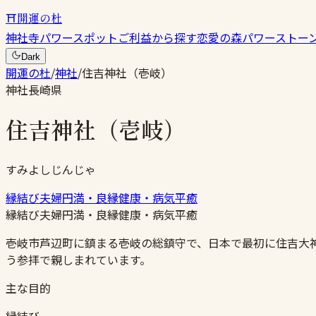
⛩
開運の杜
神社
寺
パワースポット
ご利益から探す
恋愛の森
パワーストー
Dark
開運の杜
/
神社
/
住吉神社（壱岐）
神社
長崎県
住吉神社（壱岐）
すみよしじんじゃ
縁結び
夫婦円満・良縁
健康・病気平癒
縁結び
夫婦円満・良縁
健康・病気平癒
壱岐市芦辺町に鎮まる壱岐の総鎮守で、日本で最初に住吉大
う参拝で親しまれています。
主な目的
縁結び