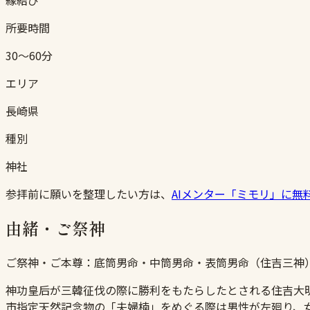
所要時間
30〜60分
エリア
長崎県
種別
神社
参拝前に願いを整理したい方は、
AIメンター「ミモリ」に無
由緒・ご祭神
ご祭神・ご本尊：
底筒男命・中筒男命・表筒男命（住吉三神
神功皇后が三韓征伐の際に勝利をもたらしたとされる住吉大
市指定天然記念物の「夫婦楠」をめぐる際は男性が左廻り、