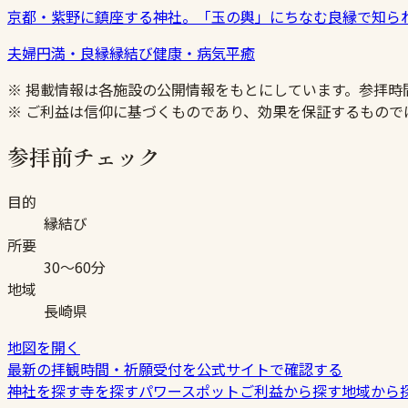
京都・紫野に鎮座する神社。「玉の輿」にちなむ良縁で知ら
夫婦円満・良縁
縁結び
健康・病気平癒
※ 掲載情報は各施設の公開情報をもとにしています。参拝
※ ご利益は信仰に基づくものであり、効果を保証するもので
参拝前チェック
目的
縁結び
所要
30〜60分
地域
長崎県
地図を開く
最新の拝観時間・祈願受付を公式サイトで確認する
神社を探す
寺を探す
パワースポット
ご利益から探す
地域から