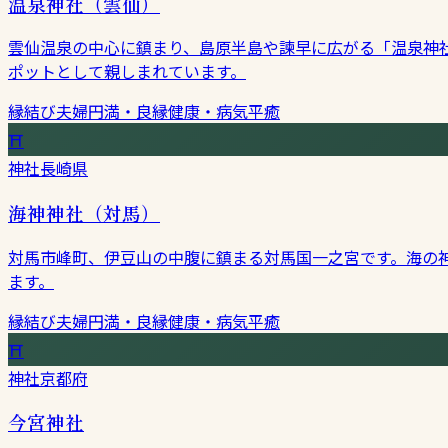
温泉神社（雲仙）
雲仙温泉の中心に鎮まり、島原半島や諫早に広がる「温泉神社
ポットとして親しまれています。
縁結び
夫婦円満・良縁
健康・病気平癒
⛩
神社
長崎県
海神神社（対馬）
対馬市峰町、伊豆山の中腹に鎮まる対馬国一之宮です。海の
ます。
縁結び
夫婦円満・良縁
健康・病気平癒
⛩
神社
京都府
今宮神社