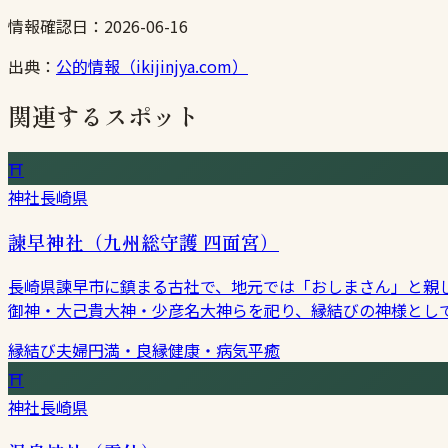
情報確認日：
2026-06-16
出典：
公的情報（ikijinjya.com）
関連するスポット
⛩
神社
長崎県
諫早神社（九州総守護 四面宮）
長崎県諫早市に鎮まる古社で、地元では「おしまさん」と親し
御神・大己貴大神・少彦名大神らを祀り、縁結びの神様とし
縁結び
夫婦円満・良縁
健康・病気平癒
⛩
神社
長崎県