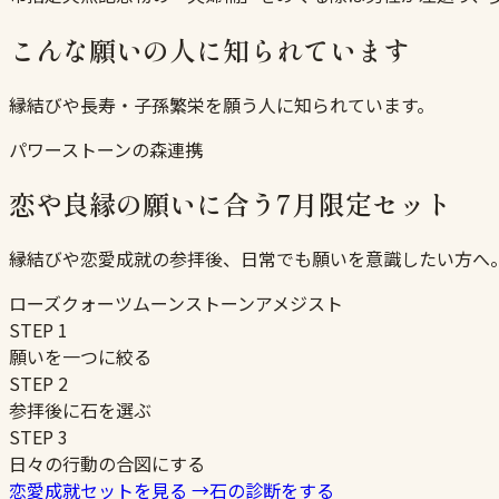
こんな願いの人に知られています
縁結びや長寿・子孫繁栄を願う人に知られています。
パワーストーンの森連携
恋や良縁の願いに合う7月限定セット
縁結びや恋愛成就の参拝後、日常でも願いを意識したい方へ
ローズクォーツ
ムーンストーン
アメジスト
STEP
1
願いを一つに絞る
STEP
2
参拝後に石を選ぶ
STEP
3
日々の行動の合図にする
恋愛成就セットを見る
→
石の診断をする