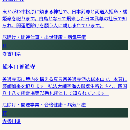
東かがわ市松原に鎮まる神社で、日本武尊と両道入姫命・橘
姫命を祀ります。白鳥となって飛来した日本武尊の社伝で知
られ、開運厄除けを願う人に親しまれています。
厄除け・開運
仕事・出世
健康・病気平癒
⛩
寺
香川県
総本山善通寺
善通寺市に境内を構える真言宗善通寺派の総本山で、本尊に
薬師如来を祀ります。弘法大師空海の御誕生所とされ、四国
八十八ヶ所霊場第75番札所として知られています。
厄除け・開運
学業・合格
健康・病気平癒
⛩
寺
香川県