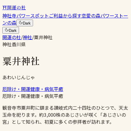
⛩
開運の杜
神社
寺
パワースポット
ご利益から探す
恋愛の森
パワーストー
ンの森
Dark
Dark
開運の杜
/
神社
/
粟井神社
神社
香川県
粟井神社
あわいじんじゃ
厄除け・開運
健康・病気平癒
厄除け・開運
健康・病気平癒
観音寺市粟井町に鎮まる讃岐式内二十四社のひとつで、天太
玉命を祀ります。約3,000株のあじさいが咲く「あじさいの
宮」として知られ、初夏に多くの参拝者が訪れます。