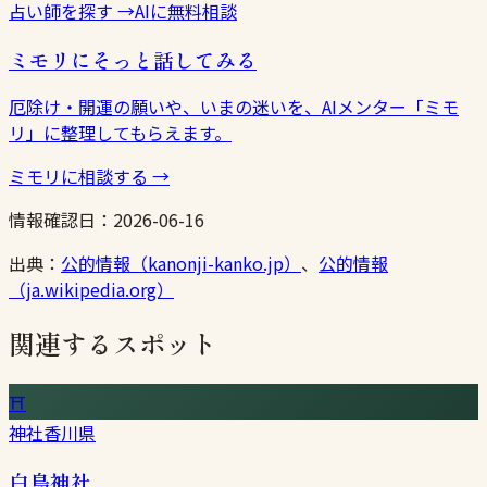
占い師を探す
→
AIに無料相談
ミモリにそっと話してみる
厄除け・開運の願いや、いまの迷いを、AIメンター「ミモ
リ」に整理してもらえます。
ミモリに相談する
→
情報確認日：
2026-06-16
出典：
公的情報（kanonji-kanko.jp）
、
公的情報
（ja.wikipedia.org）
関連するスポット
⛩
神社
香川県
白鳥神社