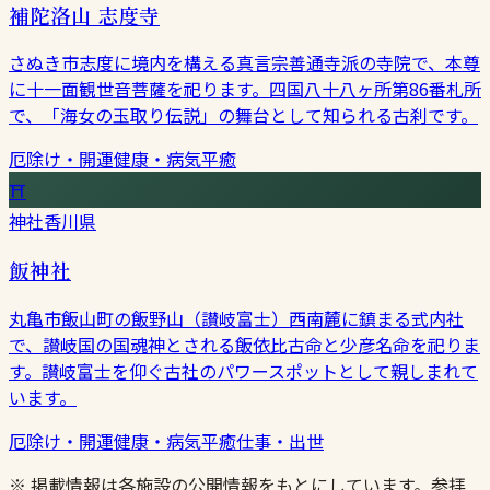
補陀洛山 志度寺
さぬき市志度に境内を構える真言宗善通寺派の寺院で、本尊
に十一面観世音菩薩を祀ります。四国八十八ヶ所第86番札所
で、「海女の玉取り伝説」の舞台として知られる古刹です。
厄除け・開運
健康・病気平癒
⛩
神社
香川県
飯神社
丸亀市飯山町の飯野山（讃岐富士）西南麓に鎮まる式内社
で、讃岐国の国魂神とされる飯依比古命と少彦名命を祀りま
す。讃岐富士を仰ぐ古社のパワースポットとして親しまれて
います。
厄除け・開運
健康・病気平癒
仕事・出世
※ 掲載情報は各施設の公開情報をもとにしています。参拝