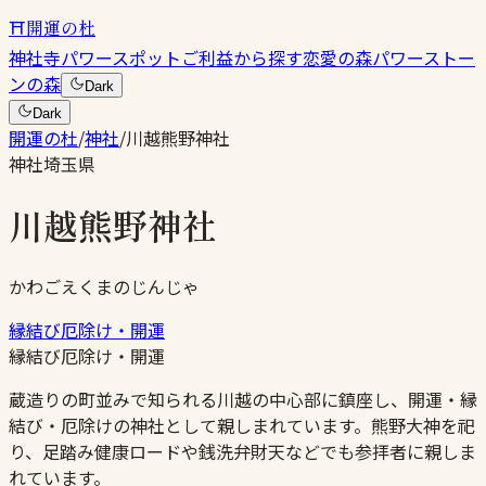
⛩
開運の杜
神社
寺
パワースポット
ご利益から探す
恋愛の森
パワーストー
ンの森
Dark
Dark
開運の杜
/
神社
/
川越熊野神社
神社
埼玉県
川越熊野神社
かわごえくまのじんじゃ
縁結び
厄除け・開運
縁結び
厄除け・開運
蔵造りの町並みで知られる川越の中心部に鎮座し、開運・縁
結び・厄除けの神社として親しまれています。熊野大神を祀
り、足踏み健康ロードや銭洗弁財天などでも参拝者に親しま
れています。