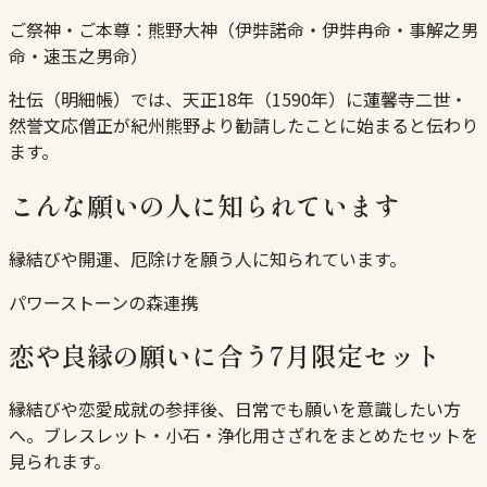
ご祭神・ご本尊：
熊野大神（伊弉諾命・伊弉冉命・事解之男
命・速玉之男命）
社伝（明細帳）では、天正18年（1590年）に蓮馨寺二世・
然誉文応僧正が紀州熊野より勧請したことに始まると伝わり
ます。
こんな願いの人に知られています
縁結びや開運、厄除けを願う人に知られています。
パワーストーンの森連携
恋や良縁の願いに合う7月限定セット
縁結びや恋愛成就の参拝後、日常でも願いを意識したい方
へ。ブレスレット・小石・浄化用さざれをまとめたセットを
見られます。