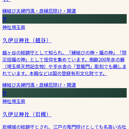
縁結び
夫婦円満・良縁
厄除け・開運
⛩
神社
埼玉県
久伊豆神社（越谷）
越ヶ谷の総鎮守として知られ、「縁結びの神・福の神」「除
災招福の神」として信仰を集めています。樹齢200年余の藤
（埼玉県天然記念物）や手水舎の「登龍門」彫刻でも親しま
れています。本殿などは国の登録有形文化財です。
縁結び
夫婦円満・良縁
厄除け・開運
⛩
神社
埼玉県
久伊豆神社（岩槻）
岩槻城の総鎮守とされ、江戸の鬼門除けとしても名高い古社