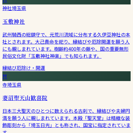
神社
埼玉県
玉敷神社
武州騎西の総鎮守で、元荒川流域に分布する久伊豆神社の本
社とされます。大己貴命を祀り、縁結びや厄除開運を願う人
にも親しまれています。樹齢約400年の藤や、国の重要無形
民俗文化財「玉敷神社神楽」でも知られます。
縁結び
厄除け・開運
⛩
寺
埼玉県
妻沼聖天山歓喜院
日本三大聖天のひとつに数えられる古刹で、縁結びや夫婦円
満を願う人に親しまれています。本殿「聖天堂」は精緻な装
飾彫刻から「埼玉日光」とも称され、国宝に指定されていま
す。