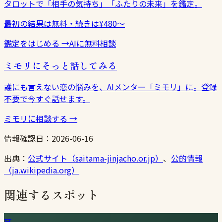
タロットで「相手の気持ち」「ふたりの未来」を鑑定。
最初の結果は無料・続きは¥480〜
鑑定をはじめる
→
AIに無料相談
ミモリにそっと話してみる
誰にも言えない恋の悩みを、AIメンター「ミモリ」に。登録
不要で今すぐ話せます。
ミモリに相談する
→
情報確認日：
2026-06-16
出典：
公式サイト（saitama-jinjacho.or.jp）
、
公的情報
（ja.wikipedia.org）
関連するスポット
⛩