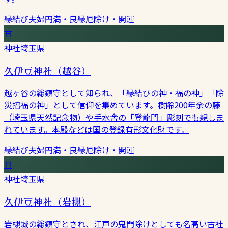
縁結び
夫婦円満・良縁
厄除け・開運
⛩
神社
埼玉県
久伊豆神社（越谷）
越ヶ谷の総鎮守として知られ、「縁結びの神・福の神」「除
災招福の神」として信仰を集めています。樹齢200年余の藤
（埼玉県天然記念物）や手水舎の「登龍門」彫刻でも親しま
れています。本殿などは国の登録有形文化財です。
縁結び
夫婦円満・良縁
厄除け・開運
⛩
神社
埼玉県
久伊豆神社（岩槻）
岩槻城の総鎮守とされ、江戸の鬼門除けとしても名高い古社