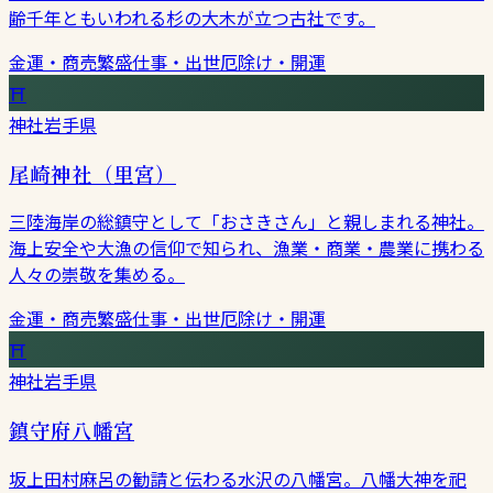
齢千年ともいわれる杉の大木が立つ古社です。
金運・商売繁盛
仕事・出世
厄除け・開運
⛩
神社
岩手県
尾崎神社（里宮）
三陸海岸の総鎮守として「おさきさん」と親しまれる神社。
海上安全や大漁の信仰で知られ、漁業・商業・農業に携わる
人々の崇敬を集める。
金運・商売繁盛
仕事・出世
厄除け・開運
⛩
神社
岩手県
鎮守府八幡宮
坂上田村麻呂の勧請と伝わる水沢の八幡宮。八幡大神を祀