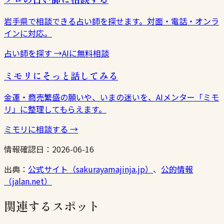
岩手県で相談できる占い師を探せます。対面・電話・オンラ
インに対応。
占い師を探す
→
AIに無料相談
ミモリにそっと話してみる
金運・商売繁盛の願いや、いまの迷いを、AIメンター「ミモ
リ」に整理してもらえます。
ミモリに相談する
→
情報確認日：
2026-06-16
出典：
公式サイト（sakurayamajinja.jp）
、
公的情報
（jalan.net）
関連するスポット