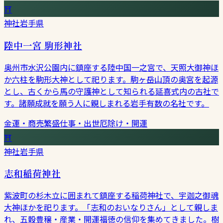
⛩
神社
岩手県
陸中一宮 駒形神社
奥州市水沢公園内に鎮座する陸中国一之宮で、天照大御神ほ
か六柱を駒形大神として祀ります。駒ヶ岳山頂の奥宮を起源
とし、古くから馬の守護神として知られる延喜式内の古社で
す。諸願成就を願う人に親しまれる岩手有数の名社です。
金運・商売繁盛
仕事・出世
厄除け・開運
⛩
神社
岩手県
志和稲荷神社
紫波町の杉木立に囲まれて鎮座する稲荷神社で、宇迦之御魂
大神ほかを祀ります。「志和のおいなりさん」として親しま
れ、五穀豊穣・産業・開運福徳の信仰を集めてきました。樹