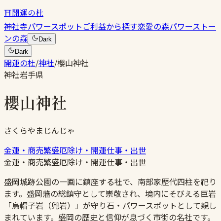
⛩
開運の杜
神社
寺
パワースポット
ご利益から探す
恋愛の森
パワーストー
ンの森
Dark
Dark
開運の杜
/
神社
/
櫻山神社
神社
岩手県
櫻山神社
さくらやまじんじゃ
金運・商売繁盛
厄除け・開運
仕事・出世
金運・商売繁盛
厄除け・開運
仕事・出世
盛岡城跡公園の一画に鎮座する社で、南部家歴代四柱を祀り
ます。盛岡藩の総鎮守として崇敬され、境内にそびえる巨岩
「烏帽子岩（兜岩）」が守り石・パワースポットとして親し
まれています。盛岡の歴史と信仰が息づく市街の名社です。