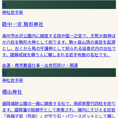
⛩
神社
岩手県
陸中一宮 駒形神社
奥州市水沢公園内に鎮座する陸中国一之宮で、天照大御神ほ
か六柱を駒形大神として祀ります。駒ヶ岳山頂の奥宮を起源
とし、古くから馬の守護神として知られる延喜式内の古社で
す。諸願成就を願う人に親しまれる岩手有数の名社です。
金運・商売繁盛
仕事・出世
厄除け・開運
⛩
神社
岩手県
櫻山神社
盛岡城跡公園の一画に鎮座する社で、南部家歴代四柱を祀り
ます。盛岡藩の総鎮守として崇敬され、境内にそびえる巨岩
「烏帽子岩（兜岩）」が守り石・パワースポットとして親し