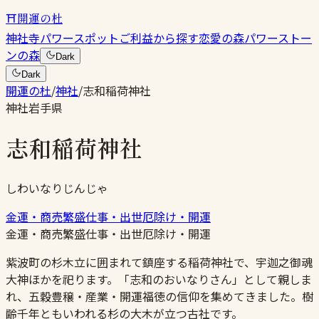
⛩
開運の杜
神社
寺
パワースポット
ご利益から探す
恋愛の森
パワーストー
ンの森
Dark
Dark
開運の杜
/
神社
/
志和稲荷神社
神社
岩手県
志和稲荷神社
しわいなりじんじゃ
金運・商売繁盛
仕事・出世
厄除け・開運
金運・商売繁盛
仕事・出世
厄除け・開運
紫波町の杉木立に囲まれて鎮座する稲荷神社で、宇迦之御魂
大神ほかを祀ります。「志和のおいなりさん」として親しま
れ、五穀豊穣・産業・開運福徳の信仰を集めてきました。樹
齢千年ともいわれる杉の大木が立つ古社です。