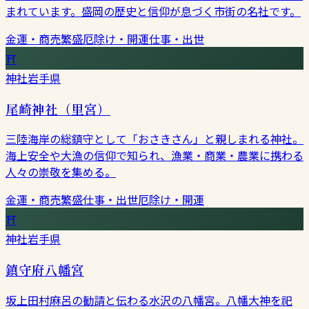
まれています。盛岡の歴史と信仰が息づく市街の名社です。
金運・商売繁盛
厄除け・開運
仕事・出世
⛩
神社
岩手県
尾崎神社（里宮）
三陸海岸の総鎮守として「おさきさん」と親しまれる神社。
海上安全や大漁の信仰で知られ、漁業・商業・農業に携わる
人々の崇敬を集める。
金運・商売繁盛
仕事・出世
厄除け・開運
⛩
神社
岩手県
鎮守府八幡宮
坂上田村麻呂の勧請と伝わる水沢の八幡宮。八幡大神を祀