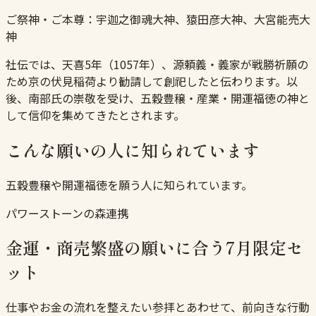
ご祭神・ご本尊：
宇迦之御魂大神、猿田彦大神、大宮能売大
神
社伝では、天喜5年（1057年）、源頼義・義家が戦勝祈願の
ため京の伏見稲荷より勧請して創祀したと伝わります。以
後、南部氏の崇敬を受け、五穀豊穣・産業・開運福徳の神と
して信仰を集めてきたとされます。
こんな願いの人に知られています
五穀豊穣や開運福徳を願う人に知られています。
パワーストーンの森連携
金運・商売繁盛の願いに合う7月限定セ
ット
仕事やお金の流れを整えたい参拝とあわせて、前向きな行動