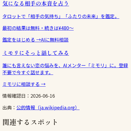
気になる相手の本音を占う
タロットで「相手の気持ち」「ふたりの未来」を鑑定。
最初の結果は無料・続きは¥480〜
鑑定をはじめる
→
AIに無料相談
ミモリにそっと話してみる
誰にも言えない恋の悩みを、AIメンター「ミモリ」に。登録
不要で今すぐ話せます。
ミモリに相談する
→
情報確認日：
2026-06-16
出典：
公的情報（ja.wikipedia.org）
関連するスポット