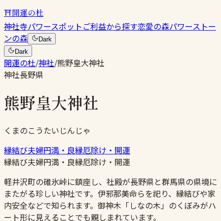
⛩
開運の杜
神社
寺
パワースポット
ご利益から探す
恋愛の森
パワーストー
ンの森
Dark
Dark
開運の杜
/
神社
/
熊野皇大神社
神社
長野県
熊野皇大神社
くまのこうたいじんじゃ
縁結び
夫婦円満・良縁
厄除け・開運
縁結び
夫婦円満・良縁
厄除け・開運
軽井沢町の碓氷峠に鎮座し、社殿が長野県と群馬県の県境に
またがる珍しい神社です。伊邪那美命らを祀り、縁結びや家
内安全などで知られます。御神木「しなの木」のくぼみがハ
ート形に見えることでも親しまれています。