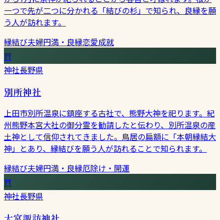
一つで先が二つに分かれる「結びの杉」で知られ、良縁を願
う人が訪れます。
縁結び
夫婦円満・良縁
恋愛成就
⛩
神社
長野県
別所神社
上田市別所温泉に鎮座する古社で、熊野大神を祀ります。紀
州熊野本宮大社の御分霊を勧請したと伝わり、別所温泉の産
土神として信仰されてきました。鳥居の扁額に「本朝縁結大
神」とあり、縁結びを願う人が訪れることで知られます。
縁結び
夫婦円満・良縁
厄除け・開運
⛩
神社
長野県
大宮諏訪神社