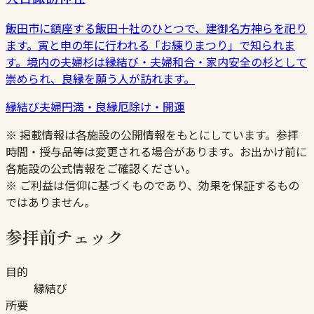
飯田市に鎮座する飯田十社のひとつで、建御名方神らを祀り
ます。寅と申の年に行われる「お練りまつり」で知られま
す。境内の夫婦杉は縁結び・夫婦和合・家内安全の杉として
崇められ、良縁を願う人が訪れます。
縁結び
夫婦円満・良縁
厄除け・開運
※ 掲載情報は各施設の公開情報をもとにしています。参拝
時間・授与品等は変更される場合があります。お出かけ前に
各施設の公式情報をご確認ください。
※ ご利益は信仰に基づくものであり、効果を保証するもの
ではありません。
参拝前チェック
目的
縁結び
所要