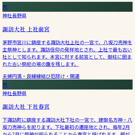
⛩
神社
長野県
諏訪大社 上社前宮
茅野市宮川に鎮座する諏訪大社上社の一宮で、八坂刀売神を
主祭神とします。諏訪信仰の発祥地とされ、上社で最も古い
社として知られます。本宮に対する前宮として、御柱に囲ま
れた古い祭祀の場の趣を残します。
夫婦円満・良縁
縁結び
厄除け・開運
⛩
神社
長野県
諏訪大社 下社春宮
下諏訪町に鎮座する諏訪大社下社の一宮で、建御名方神・八
坂刀売神らを祀ります。下社最初の遷座地とされ、毎年2月
から7月に祭神が祀られることから春宮と呼ばれます。根が