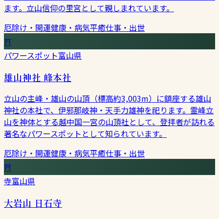
ます。立山信仰の里宮として親しまれています。
厄除け・開運
健康・病気平癒
仕事・出世
⛩
パワースポット
富山県
雄山神社 峰本社
立山の主峰・雄山の山頂（標高約3,003m）に鎮座する雄山
神社の本社で、伊邪那岐神・天手力雄神を祀ります。霊峰立
山を神体とする越中国一宮の山頂社として、登拝者が訪れる
著名なパワースポットとして知られています。
厄除け・開運
健康・病気平癒
仕事・出世
⛩
寺
富山県
大岩山 日石寺