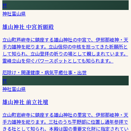
⛩
神社
富山県
雄山神社 中宮祈願殿
立山町芦峅寺に鎮座する雄山神社の中宮で、伊邪那岐神・天
手力雄神を祀ります。立山信仰の中核を担ってきた祈願所と
して知られ、立山登拝の祈りの場として親しまれています。
霊峰立山を仰ぐパワースポットとしても知られます。
厄除け・開運
健康・病気平癒
仕事・出世
⛩
神社
富山県
雄山神社 前立社壇
立山町岩峅寺に鎮座する雄山神社の里宮で、伊邪那岐神・天
手力雄神を祀ります。三社のうち平野部に位置し通年参拝で
きる社として知られ、本殿は国の重要文化財に指定されてい