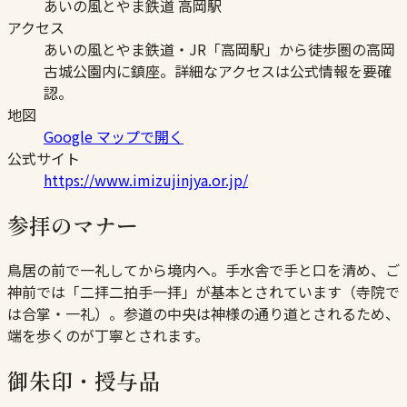
あいの風とやま鉄道 高岡駅
アクセス
あいの風とやま鉄道・JR「高岡駅」から徒歩圏の高岡
古城公園内に鎮座。詳細なアクセスは公式情報を要確
認。
地図
Google マップで開く
公式サイト
https://www.imizujinjya.or.jp/
参拝のマナー
鳥居の前で一礼してから境内へ。手水舎で手と口を清め、ご
神前では「二拝二拍手一拝」が基本とされています（寺院で
は合掌・一礼）。参道の中央は神様の通り道とされるため、
端を歩くのが丁寧とされます。
御朱印・授与品