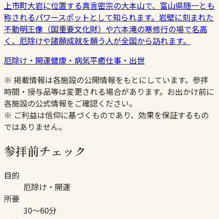
上市町大岩に位置する真言密宗の大本山で、富山県随一とも
称されるパワースポットとして知られます。岩壁に刻まれた
不動明王像（国重要文化財）や六本滝の寒修行の場で名高
く、厄除けや諸願成就を願う人が全国から訪れます。
厄除け・開運
健康・病気平癒
仕事・出世
※ 掲載情報は各施設の公開情報をもとにしています。参拝
時間・授与品等は変更される場合があります。お出かけ前に
各施設の公式情報をご確認ください。
※ ご利益は信仰に基づくものであり、効果を保証するもの
ではありません。
参拝前チェック
目的
厄除け・開運
所要
30〜60分