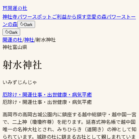
⛩
開運の杜
神社
寺
パワースポット
ご利益から探す
恋愛の森
パワーストー
ンの森
Dark
Dark
開運の杜
/
神社
/
射水神社
神社
富山県
射水神社
いみずじんじゃ
厄除け・開運
仕事・出世
健康・病気平癒
厄除け・開運
仕事・出世
健康・病気平癒
高岡市の高岡古城公園内に鎮座する越中総鎮守・越中国一宮
で、二上神（瓊瓊杵尊）を祀ります。延喜式神名帳で越中国
唯一の名神大社とされ、みちひらき（道開き）の神として知
られています。城跡の杜に鎮まる古社として親しまれていま