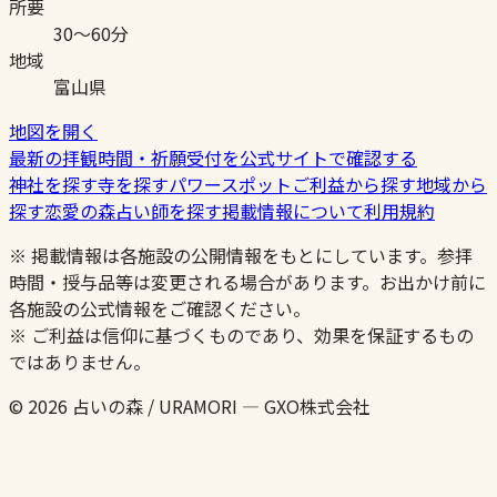
所要
30〜60分
地域
富山県
地図を開く
最新の拝観時間・祈願受付を公式サイトで確認する
神社を探す
寺を探す
パワースポット
ご利益から探す
地域から
探す
恋愛の森
占い師を探す
掲載情報について
利用規約
※ 掲載情報は各施設の公開情報をもとにしています。参拝
時間・授与品等は変更される場合があります。お出かけ前に
各施設の公式情報をご確認ください。
※ ご利益は信仰に基づくものであり、効果を保証するもの
ではありません。
© 2026 占いの森 / URAMORI — GXO株式会社