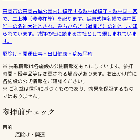
高岡市の高岡古城公園内に鎮座する越中総鎮守・越中国一宮
で、二上神（瓊瓊杵尊）を祀ります。延喜式神名帳で越中国
唯一の名神大社とされ、みちひらき（道開き）の神として知
られています。城跡の杜に鎮まる古社として親しまれていま
す。
厄除け・開運
仕事・出世
健康・病気平癒
※ 掲載情報は各施設の公開情報をもとにしています。参拝
時間・授与品等は変更される場合があります。お出かけ前に
各施設の公式情報をご確認ください。
※ ご利益は信仰に基づくものであり、効果を保証するもの
ではありません。
参拝前チェック
目的
厄除け・開運