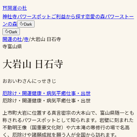
⛩
開運の杜
神社
寺
パワースポット
ご利益から探す
恋愛の森
パワーストー
ンの森
Dark
Dark
開運の杜
/
寺
/
大岩山 日石寺
寺
富山県
大岩山 日石寺
おおいわさんにっせきじ
厄除け・開運
健康・病気平癒
仕事・出世
厄除け・開運
健康・病気平癒
仕事・出世
上市町大岩に位置する真言密宗の大本山で、富山県随一とも
称されるパワースポットとして知られます。岩壁に刻まれた
不動明王像（国重要文化財）や六本滝の寒修行の場で名高
く、厄除けや諸願成就を願う人が全国から訪れます。