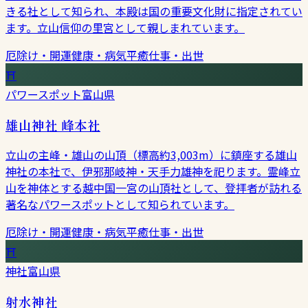
きる社として知られ、本殿は国の重要文化財に指定されてい
ます。立山信仰の里宮として親しまれています。
厄除け・開運
健康・病気平癒
仕事・出世
⛩
パワースポット
富山県
雄山神社 峰本社
立山の主峰・雄山の山頂（標高約3,003m）に鎮座する雄山
神社の本社で、伊邪那岐神・天手力雄神を祀ります。霊峰立
山を神体とする越中国一宮の山頂社として、登拝者が訪れる
著名なパワースポットとして知られています。
厄除け・開運
健康・病気平癒
仕事・出世
⛩
神社
富山県
射水神社