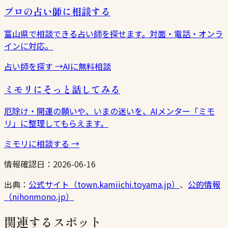
プロの占い師に相談する
富山県で相談できる占い師を探せます。対面・電話・オンラ
インに対応。
占い師を探す
→
AIに無料相談
ミモリにそっと話してみる
厄除け・開運の願いや、いまの迷いを、AIメンター「ミモ
リ」に整理してもらえます。
ミモリに相談する
→
情報確認日：
2026-06-16
出典：
公式サイト（town.kamiichi.toyama.jp）
、
公的情報
（nihonmono.jp）
関連するスポット