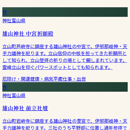
⛩
神社
富山県
雄山神社 中宮祈願殿
立山町芦峅寺に鎮座する雄山神社の中宮で、伊邪那岐神・天
手力雄神を祀ります。立山信仰の中核を担ってきた祈願所と
して知られ、立山登拝の祈りの場として親しまれています。
霊峰立山を仰ぐパワースポットとしても知られます。
厄除け・開運
健康・病気平癒
仕事・出世
⛩
神社
富山県
雄山神社 前立社壇
立山町岩峅寺に鎮座する雄山神社の里宮で、伊邪那岐神・天
手力雄神を祀ります。三社のうち平野部に位置し通年参拝で