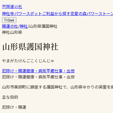
⛩
開運の杜
神社
寺
パワースポット
ご利益から探す
恋愛の森
パワーストー
Dark
開運の杜
/
神社
/
山形県護国神社
神社
山形県
山形県護国神社
やまがたけんごこくじんじゃ
厄除け・開運
健康・病気平癒
仕事・出世
厄除け・開運
健康・病気平癒
仕事・出世
山形市薬師町に鎮座する護国神社で、山形県ゆかりの英霊を
主な目的
厄除け・開運