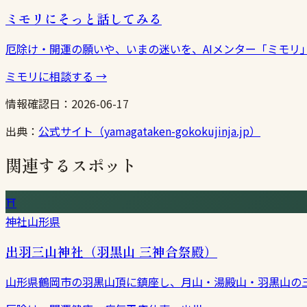
ミモリにそっと話してみる
厄除け・開運の願いや、いまの迷いを、AIメンター「ミモリ
ミモリに相談する
→
情報確認日：
2026-06-17
出典：
公式サイト（yamagataken-gokokujinja.jp）
関連するスポット
⛩
神社
山形県
出羽三山神社（羽黒山 三神合祭殿）
山形県鶴岡市の羽黒山頂に鎮座し、月山・湯殿山・羽黒山の