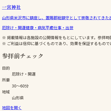
一宮神社
山形県米沢市に鎮座し、置賜郡総鎮守として崇敬されてきた
厄除け・開運
健康・病気平癒
仕事・出世
※ 掲載情報は各施設の公開情報をもとにしています。参拝
※ ご利益は信仰に基づくものであり、効果を保証するもので
参拝前チェック
目的
厄除け・開運
所要
30〜60分
地域
山形県
地図を開く