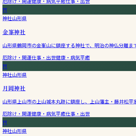
厄除け・開運
健康・病気平癒
仕事・出世
⛩
神社
山形県
金峯神社
山形県鶴岡市の金峯山に鎮座する神社で、明治の神仏分離ま
厄除け・開運
仕事・出世
健康・病気平癒
⛩
神社
山形県
月岡神社
山形県上山市の上山城本丸跡に鎮座し、上山藩主・藤井松平
厄除け・開運
健康・病気平癒
仕事・出世
⛩
神社
山形県