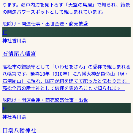
ります。瀬戸内海を見下ろす「天空の鳥居」で知られ、絶景
の開運パワースポットとして親しまれています。
厄除け・開運
仕事・出世
金運・商売繁盛
⛩
神社
香川県
石清尾八幡宮
高松市の総鎮守として「いわせをさん」の愛称で親しまれる
八幡宮です。延喜18年（918年）に八幡大神が亀命山（現・
石清尾山）に現れ、国司が祠を建てて祀ったと伝わります。
高松全市の産土神として信仰を集めることで知られます。
厄除け・開運
金運・商売繁盛
仕事・出世
⛩
神社
香川県
田潮八幡神社