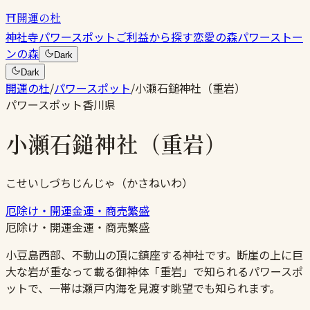
⛩
開運の杜
神社
寺
パワースポット
ご利益から探す
恋愛の森
パワーストー
ンの森
Dark
Dark
開運の杜
/
パワースポット
/
小瀬石鎚神社（重岩）
パワースポット
香川県
小瀬石鎚神社（重岩）
こせいしづちじんじゃ（かさねいわ）
厄除け・開運
金運・商売繁盛
厄除け・開運
金運・商売繁盛
小豆島西部、不動山の頂に鎮座する神社です。断崖の上に巨
大な岩が重なって載る御神体「重岩」で知られるパワースポ
ットで、一帯は瀬戸内海を見渡す眺望でも知られます。