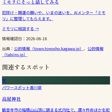
ミモリにそっと話してみる
厄除け・開運の願いや、いまの迷いを、AIメンター「ミモ
リ」に整理してもらえます。
ミモリに相談する
→
情報確認日：
2026-06-16
出典：
公的情報（town.tonosho.kagawa.jp）
、
公的情報
（tabiiro.jp）
関連するスポット
⛩
パワースポット
香川県
高屋神社
観音寺市の稲積山山頂に鎮まる式内社で、邇々杵命ほかを祀