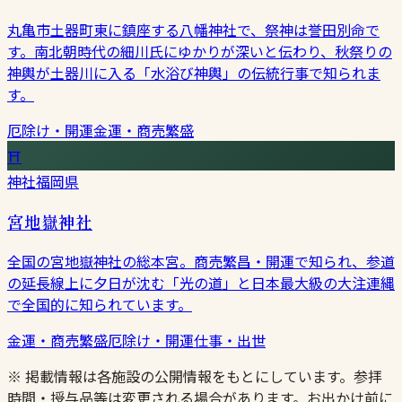
丸亀市土器町東に鎮座する八幡神社で、祭神は誉田別命で
す。南北朝時代の細川氏にゆかりが深いと伝わり、秋祭りの
神輿が土器川に入る「水浴び神輿」の伝統行事で知られま
す。
厄除け・開運
金運・商売繁盛
⛩
神社
福岡県
宮地嶽神社
全国の宮地嶽神社の総本宮。商売繁昌・開運で知られ、参道
の延長線上に夕日が沈む「光の道」と日本最大級の大注連縄
で全国的に知られています。
金運・商売繁盛
厄除け・開運
仕事・出世
※ 掲載情報は各施設の公開情報をもとにしています。参拝
時間・授与品等は変更される場合があります。お出かけ前に