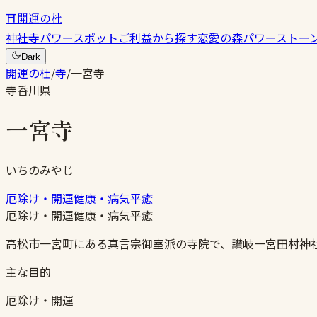
⛩
開運の杜
神社
寺
パワースポット
ご利益から探す
恋愛の森
パワーストー
Dark
開運の杜
/
寺
/
一宮寺
寺
香川県
一宮寺
いちのみやじ
厄除け・開運
健康・病気平癒
厄除け・開運
健康・病気平癒
高松市一宮町にある真言宗御室派の寺院で、讃岐一宮田村神
主な目的
厄除け・開運