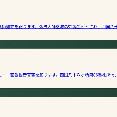
薬師如来を祀ります。弘法大師空海の御誕生所とされ、四国八十
に十一面観世音菩薩を祀ります。四国八十八ヶ所第86番札所で