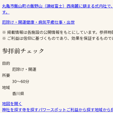
丸亀市飯山町の飯野山（讃岐富士）西南麓に鎮まる式内社で
す。
厄除け・開運
健康・病気平癒
仕事・出世
※ 掲載情報は各施設の公開情報をもとにしています。参拝
※ ご利益は信仰に基づくものであり、効果を保証するもので
参拝前チェック
目的
厄除け・開運
所要
30〜60分
地域
香川県
地図を開く
神社を探す
寺を探す
パワースポット
ご利益から探す
地域から