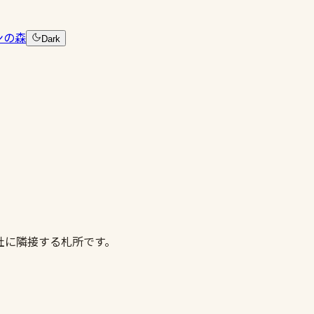
ンの森
Dark
社に隣接する札所です。