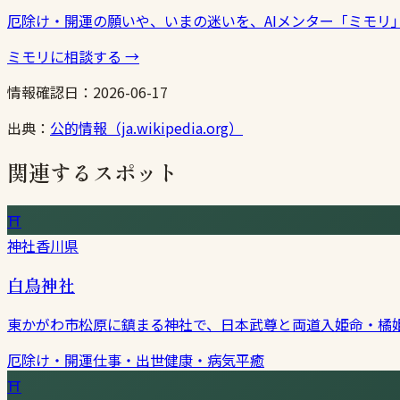
厄除け・開運の願いや、いまの迷いを、AIメンター「ミモリ
ミモリに相談する
→
情報確認日：
2026-06-17
出典：
公的情報（ja.wikipedia.org）
関連するスポット
⛩
神社
香川県
白鳥神社
東かがわ市松原に鎮まる神社で、日本武尊と両道入姫命・橘
厄除け・開運
仕事・出世
健康・病気平癒
⛩