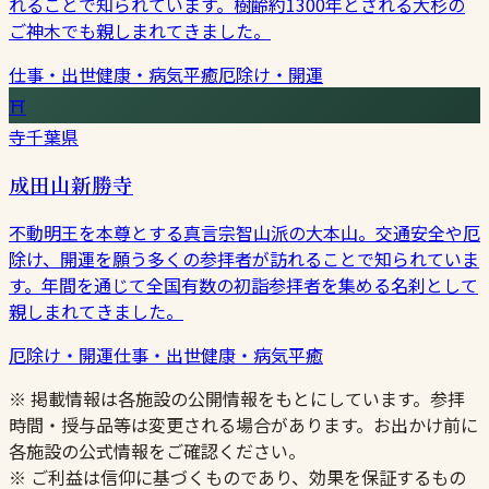
れることで知られています。樹齢約1300年とされる大杉の
ご神木でも親しまれてきました。
仕事・出世
健康・病気平癒
厄除け・開運
⛩
寺
千葉県
成田山新勝寺
不動明王を本尊とする真言宗智山派の大本山。交通安全や厄
除け、開運を願う多くの参拝者が訪れることで知られていま
す。年間を通じて全国有数の初詣参拝者を集める名刹として
親しまれてきました。
厄除け・開運
仕事・出世
健康・病気平癒
※ 掲載情報は各施設の公開情報をもとにしています。参拝
時間・授与品等は変更される場合があります。お出かけ前に
各施設の公式情報をご確認ください。
※ ご利益は信仰に基づくものであり、効果を保証するもの