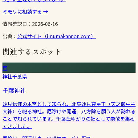
ミモリに相談する
→
情報確認日：
2026-06-16
出典：
公式サイト（iinumakannon.com）
関連するスポット
⛩
神社
千葉県
千葉神社
妙見信仰の本宮として知られ、北辰妙見尊星王（天之御中主
大神）を祀る神社。厄除けや開運、八方除を願う人が訪れる
ことで知られています。千葉氏ゆかりの社として崇敬を集め
てきました。