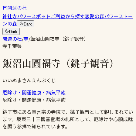
⛩
開運の杜
神社
寺
パワースポット
ご利益から探す
恋愛の森
パワーストー
ンの森
Dark
Dark
開運の杜
/
寺
/
飯沼山圓福寺（銚子観音）
寺
千葉県
飯沼山圓福寺（銚子観音）
いいぬまさんえんぷくじ
厄除け・開運
健康・病気平癒
厄除け・開運
健康・病気平癒
銚子市にある真言宗の寺院で、銚子観音として親しまれてい
ます。坂東三十三観音霊場の札所として、厄除けや心願成就
を願う参拝で知られています。