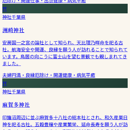
厄除け・開運
仕事・出世
健康・病気平癒
⛩
神社
千葉県
洲崎神社
安房国一之宮の論社として知られ、天比理乃咩命を祀る古
社。航海安全や開運、良縁を願う人が訪れることで知られて
います。鳥居の向こうに富士山を望む景観でも親しまれてき
ました。
夫婦円満・良縁
厄除け・開運
健康・病気平癒
⛩
神社
千葉県
麻賀多神社
印旛沼周辺に並ぶ麻賀多十八社の総本社とされ、和久産巣日
神を祀る古社。五穀豊穣や産業繁栄、延命長寿を願う人が訪