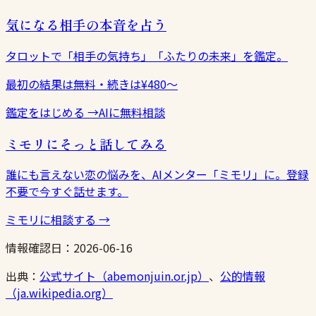
気になる相手の本音を占う
タロットで「相手の気持ち」「ふたりの未来」を鑑定。
最初の結果は無料・続きは¥480〜
鑑定をはじめる
→
AIに無料相談
ミモリにそっと話してみる
誰にも言えない恋の悩みを、AIメンター「ミモリ」に。登録
不要で今すぐ話せます。
ミモリに相談する
→
情報確認日：
2026-06-16
出典：
公式サイト（abemonjuin.or.jp）
、
公的情報
（ja.wikipedia.org）