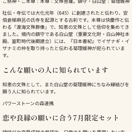
ご祭神・ご本尊：
本尊：文殊菩薩。鎮守・白山堂：菊理媛神
社伝・寺伝では大化元年（645）に創建されたと伝わり、安
倍倉梯麻呂の氏寺を起源とする古刹です。本尊は快慶作と伝
わる「渡海文殊群像」で、知恵の文殊として信仰を集めてき
ました。境内の鎮守である白山堂（重要文化財・白山神社本
殿、室町時代後期建立）には、『日本書紀』でイザナギ・イ
ザナミの仲を取り持ったと伝わる菊理媛神が祀られていま
す。
こんな願いの人に知られています
知恵の文殊として、また白山堂の菊理媛神にちなみ縁結びを
願う人に知られています。
パワーストーンの森連携
恋や良縁の願いに合う7月限定セット