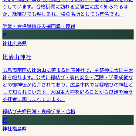
りしています。合格祈願に訪れる受験生に広く知られるほ
か、縁結びでも親しまれ、梅の名所としても有名です。
学業・合格
縁結び
夫婦円満・良縁
⛩
神社
広島県
比治山神社
広島市南区の比治山に鎮まる別表神社で、主祭神に大国主大
神を祀ります。公式に縁結び・家内安全・厄除・学業成就な
どの御神徳が紹介されており、広島市内では縁結びの神社と
して知られています。大国主大神を祀ることから良縁を願う
参拝者に親しまれています。
縁結び
夫婦円満・良縁
学業・合格
⛩
神社
福島県