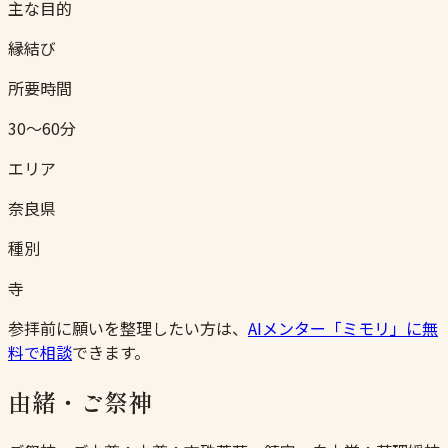
主な目的
縁結び
所要時間
30〜60分
エリア
奈良県
種別
寺
参拝前に願いを整理したい方は、
AIメンター「ミモリ」に無
料で相談
できます。
由緒・ご祭神