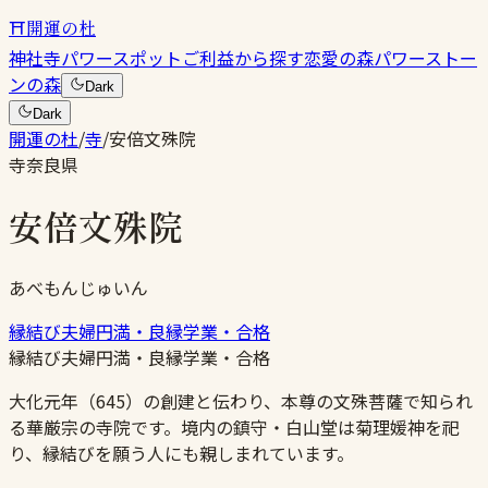
⛩
開運の杜
神社
寺
パワースポット
ご利益から探す
恋愛の森
パワーストー
ンの森
Dark
Dark
開運の杜
/
寺
/
安倍文殊院
寺
奈良県
安倍文殊院
あべもんじゅいん
縁結び
夫婦円満・良縁
学業・合格
縁結び
夫婦円満・良縁
学業・合格
大化元年（645）の創建と伝わり、本尊の文殊菩薩で知られ
る華厳宗の寺院です。境内の鎮守・白山堂は菊理媛神を祀
り、縁結びを願う人にも親しまれています。