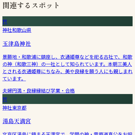
関連するスポット
⛩
神社
和歌山県
玉津島神社
景勝地・和歌浦に鎮座し、衣通姫尊などを祀る古社で、和歌
の神（和歌三神）の一社として知られています。本朝三美人
とされる衣通姫尊にちなみ、美や良縁を願う人にも親しまれ
ています。
夫婦円満・良縁
縁結び
学業・合格
⛩
神社
東京都
湯島天満宮
文京区湯島に鎮まる天満宮で、学問の神・菅原道真公をお祀