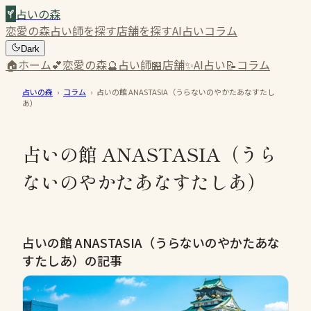
占いの森
恋愛の森
占い師を探す
店舗を探す
AI占い
コラム
Dark
🏠
ホーム
💕
恋愛の森
🔮
占い師
🏪
店舗
✨
AI占い
📝
コラム
占いの森
›
コラム
›
占いの館 ANASTASIA（うらないのやかたあなすたし
あ）
占いの館 ANASTASIA（うら
ないのやかたあなすたしあ）
占いの館 ANASTASIA（うらないのやかたあな
すたしあ）の記事