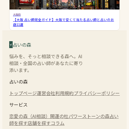
大阪府
【大阪 占い師完全ガイド】大阪で安くて当たる占い師と占いのお
店11選
占いの森
悩みを、そっと相談できる森へ。AI
相談・全国の占い師があなたに寄り
添います。
占いの森
トップページ
運営会社
利用規約
プライバシーポリシー
サービス
恋愛の森（AI相談）
開運の杜
パワーストーンの森
占い
師を探す
店舗を探す
コラム