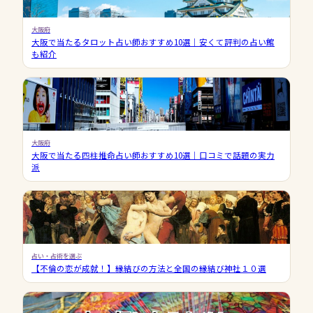
大阪府
大阪で当たるタロット占い師おすすめ10選｜安くて評判の占い館
も紹介
大阪府
大阪で当たる四柱推命占い師おすすめ10選｜口コミで話題の実力
派
占い・占術を選ぶ
【不倫の恋が成就！】縁結びの方法と全国の縁結び神社１０選