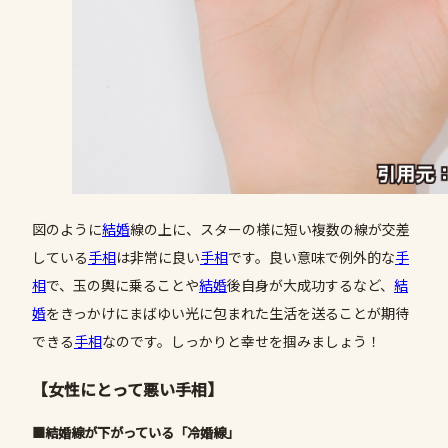
図のように
結婚
線の上に、スターの様に短い複数の線が交差
している
手相
は非常に良い
手相
です。良い意味で例外的な
手
相
で、玉の輿に乗ることや
結婚
後自身が大成功するなど、
結
婚
をきっかけにまばゆい光に包まれた生活を送ることが期待
できる
手相
なのです。しっかりと幸せを掴みましょう！
【女性にとって悪い手相】
■結婚線が下がっている「冷婚線」