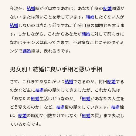
今現在、
結婚
線がゼロ本であれば、あなた自身の
結婚
願望が
ない・または薄いことを示しています。
結婚
したくない人が
結婚
しないのは当たり前ですね。自分自身の問題とも言えま
す。しかしながら、これからあなたが
結婚
に対して前向きに
なればチャンスは巡ってきます。不思議なことにそのタイミ
ングで
結婚
線は、表れるのです。
男女別！結婚に良い手相と悪い手相
さて、これまであなたがいつ
結婚
できるのか、何回
結婚
する
のかなど主に
結婚
前の話をしてきましたが、これから先は
「あなたの
結婚
生活はどうなのか」「
結婚
があなたの人生を
どう変えるのか」など、
結婚
後の話をしていきます。
結婚
線
は、
結婚
の時期や回数だけではなく「
結婚
の質」まで表現し
ているからです。