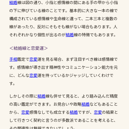
結婚
線は図の通り、小指と感情線の間にある手の甲から小指
の下に伸びている線のことです。基本的に大きな一本の線で
構成されている感情線や生命線と違って、二本三本と複数の
線があったり、反対にそもそも線がない場合もあります。人
それぞれかなり個性が出るのが
結婚
線の特徴でもあります。
＜結婚線と恋愛運＞
手相
鑑定で
恋愛
運を見る場合、まず注目すべき線は感情線で
す。感情線が導き出す精神性やコミュニケーション能力を元
に、どんな
恋愛
運を持っているかジャッジしていくわけで
す。
しかしその際に
結婚
線も併せて見ると、より踏み込んだ精度
の高い鑑定ができます。お見合いや政略
結婚
などもあること
から、
恋愛
感情なしでも成立する
結婚
ですが、
恋愛
の結果と
して行きつく契約と言うのが多数派であることを考えると、
その関連性は無視できないでしょう。