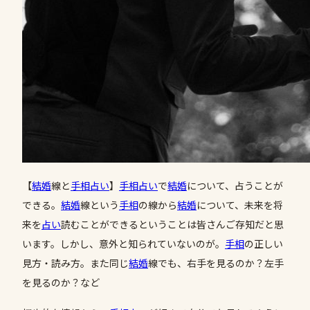
【
結婚
線と
手相占い
】
手相占い
で
結婚
について、占うことが
できる。
結婚
線という
手相
の線から
結婚
について、未来を将
来を
占い
読むことができるということは皆さんご存知だと思
います。しかし、意外と知られていないのが。
手相
の正しい
見方・読み方。また同じ
結婚
線でも、右手を見るのか？左手
を見るのか？など