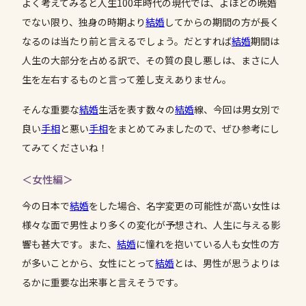
よく考えてみると人生100年時代の現代では、よほどの晩婚
でない限り、独身の時期より
結婚
してからの期間の方が長く
なるのは当たり前と言えるでしょう。だとすれば
結婚
期間は
人生の大部分を占める訳で、その質の良し悪しは、まさに人
生を左右するものと言って差し支えありません。
そんな重要な
結婚
生活を表す数々の
結婚
線、今回は男女別で
良い
手相
と悪い
手相
をまとめてみましたので、ぜひ参考にし
てみてくださいね！
＜女性編＞
今の日本で
結婚
をした場合、名字変更の可能性が高い女性は
様々な面で男性より多くの変化が予想され、人生に与える影
響も甚大です。また、
結婚
に憧れを抱いている人も女性の方
が多いことから、女性にとって
結婚
とは、男性が思うよりは
るかに重要な出来事と言えそうです。