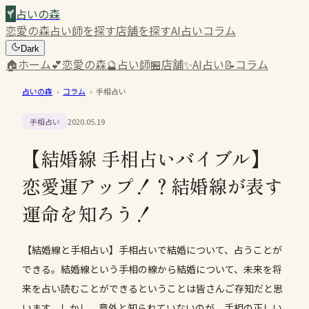
占いの森
恋愛の森
占い師を探す
店舗を探す
AI占い
コラム
Dark
🏠
ホーム
💕
恋愛の森
🔮
占い師
🏪
店舗
✨
AI占い
📝
コラム
占いの森
›
コラム
›
手相占い
手相占い
2020.05.19
【結婚線 手相占いバイブル】
恋愛運アップ！？結婚線が表す
運命を知ろう！
【結婚線と手相占い】手相占いで結婚について、占うことが
できる。結婚線という手相の線から結婚について、未来を将
来を占い読むことができるということは皆さんご存知だと思
います。しかし、意外と知られていないのが。手相の正しい