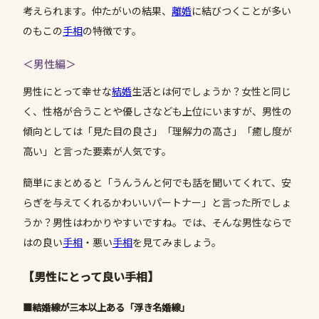
考えられます。仲たがいの結果、
離婚
に結びつくことが多い
のもこの
手相
の特徴です。
＜男性編＞
男性にとって幸せな
結婚
生活とは何でしょうか？女性と同じ
く、性格が合うことや優しさなども上位にいますが、男性の
傾向としては「見た目の良さ」「理解力の高さ」「癒し度が
高い」と言った要素が人気です。
簡単にまとめると「うんうんと何でも話を聞いてくれて、安
らぎを与えてくれるかわいいパートナー」と言った所でしょ
うか？男性はわかりやすいですね。では、そんな男性ならで
はの良い
手相
・悪い
手相
を見てみましょう。
【男性にとって良い手相】
■結婚線が三本以上ある「浮き名婚線」