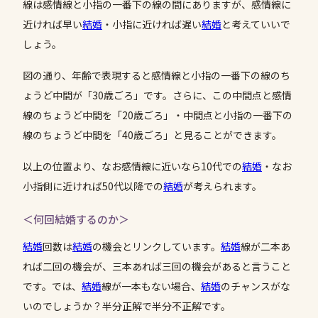
線は感情線と小指の一番下の線の間にありますが、感情線に
近ければ早い
結婚
・小指に近ければ遅い
結婚
と考えていいで
しょう。
図の通り、年齢で表現すると感情線と小指の一番下の線のち
ょうど中間が「30歳ごろ」です。さらに、この中間点と感情
線のちょうど中間を「20歳ごろ」・中間点と小指の一番下の
線のちょうど中間を「40歳ごろ」と見ることができます。
以上の位置より、なお感情線に近いなら10代での
結婚
・なお
小指側に近ければ50代以降での
結婚
が考えられます。
＜何回結婚するのか＞
結婚
回数は
結婚
の機会とリンクしています。
結婚
線が二本あ
れば二回の機会が、三本あれば三回の機会があると言うこと
です。では、
結婚
線が一本もない場合、
結婚
のチャンスがな
いのでしょうか？半分正解で半分不正解です。