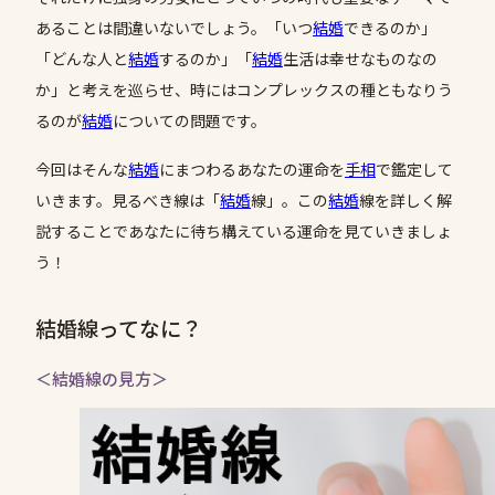
あることは間違いないでしょう。「いつ
結婚
できるのか」
「どんな人と
結婚
するのか」「
結婚
生活は幸せなものなの
か」と考えを巡らせ、時にはコンプレックスの種ともなりう
るのが
結婚
についての問題です。
今回はそんな
結婚
にまつわるあなたの運命を
手相
で鑑定して
いきます。見るべき線は「
結婚
線」。この
結婚
線を詳しく解
説することであなたに待ち構えている運命を見ていきましょ
う！
結婚線ってなに？
＜結婚線の見方＞