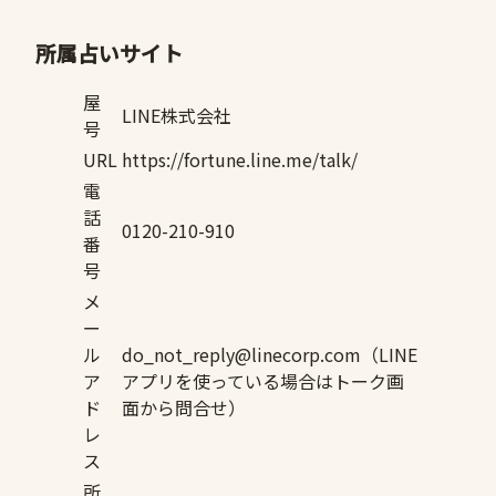
所属占いサイト
屋
LINE株式会社
号
URL
https://fortune.line.me/talk/
電
話
0120-210-910
番
号
メ
ー
ル
do_not_reply@linecorp.com（LINE
ア
アプリを使っている場合はトーク画
ド
面から問合せ）
レ
ス
所