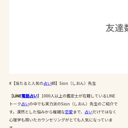
#【当たると人気の
占い
師】Sion（しおん）先生
【
LINE
電話占い
】1000人以上の鑑定士が在籍しているLINE
トーク
占い
の中でも実力派のSion（しおん）先生のご紹介で
す。漠然とした悩みから複雑な
恋愛
まで、
占い
だけではなく
心理学も用いたカウンセリングがとても人気になっていま
す。