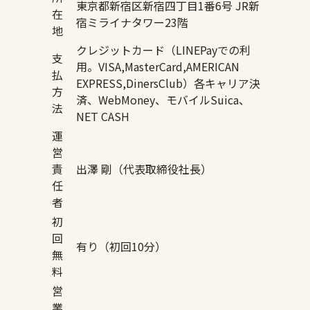
東京都新宿区新宿四丁目1番6号 JR新
在
宿ミライナタワー23階
地
クレジットカード（LINEPayでの利
支
用。VISA,MasterCard,AMERICAN
払
EXPRESS,DinersClub）各キャリア決
方
済、WebMoney、モバイルSuica、
法
NET CASH
運
営
責
出澤 剛（代表取締役社長）
任
者
初
回
有り（初回10分）
無
料
営
業