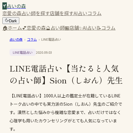
占いの森
恋愛の森
占い師を探す
店舗を探す
AI占い
コラム
Dark
🏠
ホーム
💕
恋愛の森
🔮
占い師
🏪
店舗
✨
AI占い
📝
コラム
占いの森
›
コラム
›
LINE電話占い
LINE電話占い
2020.09.03
LINE電話占い【当たると人気
の占い師】Sion（しおん）先生
【LINE電話占い】1000人以上の鑑定士が在籍しているLINE
トーク占いの中でも実力派のSion（しおん）先生のご紹介で
す。漠然とした悩みから複雑な恋愛まで、占いだけではなく
心理学も用いたカウンセリングがとても人気になっていま
す。