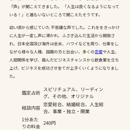
『声』が聞こえてきました。 「人生は良くなるようになって
いる！」と誰もいないところで聞こえたそうです。
幼い頃から感じていた 不思議な声でした。これををきっかけ
に人生が一変し声に導かれ、ふさぎ込んだ生活から開放さ
れ、日本全国及び海外は全米、ハワイなどを周り、仕事をし
ながら様々な人種、国籍の方と出会い、多くの
恋愛
や人生、
人間関係を学び、掴んだビジネスチャンスから飲食業を立ち
上げ、ビジネスを成功させ全てが上手くいくようになりまし
た。
スピリチュアル、リーディン
鑑定占術
グ、その他、オリジナル
恋愛総合、結婚総合、人生総
相談内容
合、事業・独立・開業
1分あた
240円
りの料金