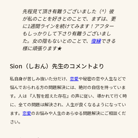
先程見て頂き有難うございました（^）彼
が私のことを好きとのことで、まずは、更
に1週間ラインを続けてみます！アフター
もしっかりして下さり有難うございまし
た。女の陰もないとのことで、
復縁
できる
様に頑張ります★
Sion（しおん）先生のコメントより
私自身が苦しみ抜いた分だけ、
恋愛
や秘密の恋や人生などで
悩んでおられる方の問題解決には、絶対の自信を持っていま
す。人は 『人智を超えた存在』の声に従い、導かれて行く時
に、全ての問題は解決され、人生が良くなるようになってい
ます。
恋愛
のお悩みや人生のあらゆる問題解決にご相談くだ
さい。