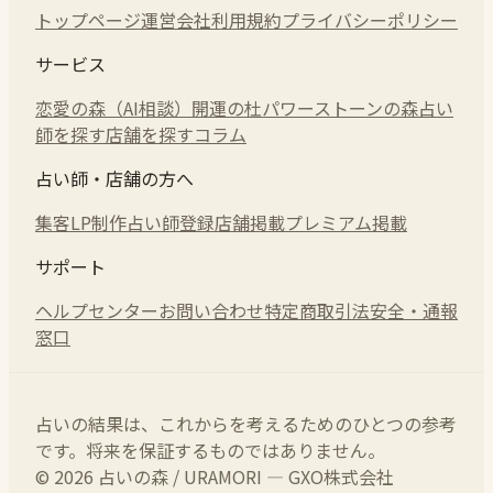
トップページ
運営会社
利用規約
プライバシーポリシー
サービス
恋愛の森（AI相談）
開運の杜
パワーストーンの森
占い
師を探す
店舗を探す
コラム
占い師・店舗の方へ
集客LP制作
占い師登録
店舗掲載
プレミアム掲載
サポート
ヘルプセンター
お問い合わせ
特定商取引法
安全・通報
窓口
占いの結果は、これからを考えるためのひとつの参考
です。将来を保証するものではありません。
© 2026 占いの森 / URAMORI — GXO株式会社