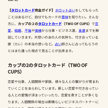
【
タロットカード
完全ガイド】
タロット占い
をしてもらった
ことはあるけど、自分でもカードの
意味
を知りたい。そんな
方に、
カップの２の
タロットカード
（
TWO
OF CUPS
）
で
恋
愛
、
結婚
、
不倫
や
復縁
から仕事・ビジネス運、
金運
までを解
説していきます。片想いのあの人の気持ち、付き合っている
彼（カレ）の本当の想いなど。
占い
師さんに占ってもらうの
とはまた違った視点で見ることが出来ます。
カップの2のタロットカード（TWO OF
CUPS）
恋愛や仕事、人間関係や家族、様々な人との繋がりが育まれ
ていくことをあらわしています。新しい恋愛や付き合ってい
る人との愛情が深まっていったり、恋愛を表すことが多くな
ります。人間関係の場合は素晴らしいビジネスパートナーに