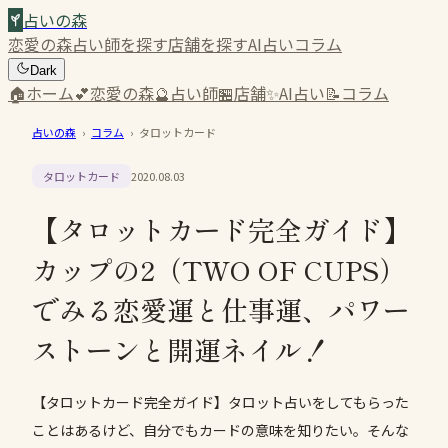
占いの森
恋愛の森
占い師を探す
店舗を探す
AI占い
コラム
Dark
🏠
ホーム
💕
恋愛の森
🔮
占い師
🏪
店舗
✨
AI占い
📝
コラム
占いの森
›
コラム
›
タロットカード
タロットカード
2020.08.03
【タロットカード完全ガイド】
カップの2（TWO OF CUPS）
でみる恋愛運と仕事運、パワー
ストーンと開運ネイル！
【タロットカード完全ガイド】タロット占いをしてもらった
ことはあるけど、自分でもカードの意味を知りたい。そんな