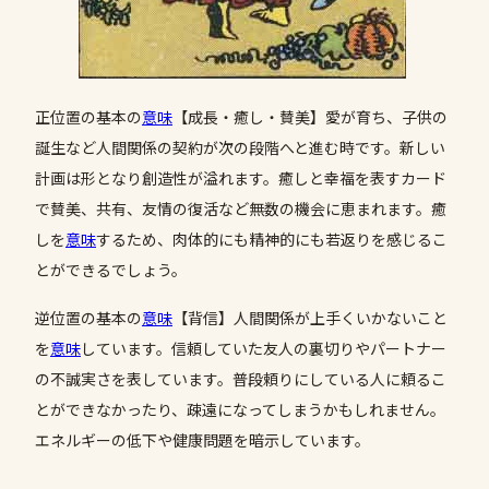
正位置の基本の
意味
【成長・癒し・賛美】愛が育ち、子供の
誕生など人間関係の契約が次の段階へと進む時です。新しい
計画は形となり創造性が溢れます。癒しと幸福を表すカード
で賛美、共有、友情の復活など無数の機会に恵まれます。癒
しを
意味
するため、肉体的にも精神的にも若返りを感じるこ
とができるでしょう。
逆位置の基本の
意味
【背信】人間関係が上手くいかないこと
を
意味
しています。信頼していた友人の裏切りやパートナー
の不誠実さを表しています。普段頼りにしている人に頼るこ
とができなかったり、疎遠になってしまうかもしれません。
エネルギーの低下や健康問題を暗示しています。