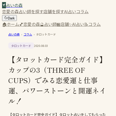
占いの森
恋愛の森
占い師を探す
店舗を探す
AI占い
コラム
Dark
🏠
ホーム
💕
恋愛の森
🔮
占い師
🏪
店舗
✨
AI占い
📝
コラム
占いの森
›
コラム
›
タロットカード
タロットカード
2020.08.03
【タロットカード完全ガイド】
カップの3（THREE OF
CUPS）でみる恋愛運と仕事
運、パワーストーンと開運ネイ
ル！
【タロットカード完全ガイド】タロット占いをしてもらった