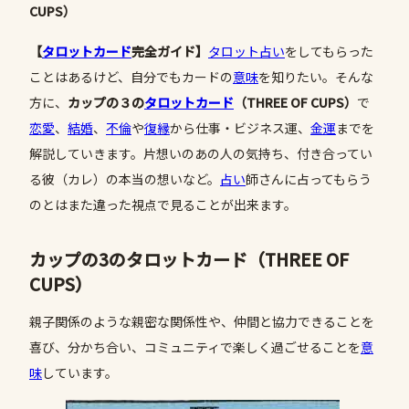
CUPS）
【
タロットカード
完全ガイド】
タロット占い
をしてもらった
ことはあるけど、自分でもカードの
意味
を知りたい。そんな
方に、
カップの３の
タロットカード
（
THREE
OF CUPS
）
で
恋愛
、
結婚
、
不倫
や
復縁
から仕事・ビジネス運、
金運
までを
解説していきます。片想いのあの人の気持ち、付き合ってい
る彼（カレ）の本当の想いなど。
占い
師さんに占ってもらう
のとはまた違った視点で見ることが出来ます。
カップの3のタロットカード（THREE OF
CUPS）
親子関係のような親密な関係性や、仲間と協力できることを
喜び、分かち合い、コミュニティで楽しく過ごせることを
意
味
しています。