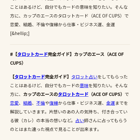
ことはあるけど、自分でもカードの意味を知りたい。そんな
方に、カップのエースのタロットカード（ACE OF CUPS）で
恋愛、結婚、不倫や復縁から仕事・ビジネス運、金運
[&hellip;]
#【
タロットカード
完全ガイド】カップのエース（ACE OF
CUPS）
【
タロットカード
完全ガイド】
タロット占い
をしてもらった
ことはあるけど、自分でもカードの
意味
を知りたい。そんな
方に、
カップのエースの
タロットカード
（
ACE
OF CUPS
）
で
恋愛
、
結婚
、
不倫
や
復縁
から仕事・ビジネス運、
金運
までを
解説していきます。片想いのあの人の気持ち、付き合ってい
る彼（カレ）の本当の想いなど。
占い
師さんに占ってもらう
のとはまた違った視点で見ることが出来ます。