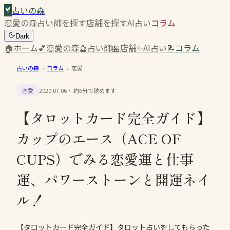
占いの森
恋愛の森
占い師を探す
店舗を探す
AI占い
コラム
Dark
🏠
ホーム
💕
恋愛の森
🔮
占い師
🏪
店舗
✨
AI占い
📝
コラム
占いの森
›
コラム
›
恋愛
恋愛
2020.07.06
・ 約
6
分で読めます
【タロットカード完全ガイド】
カップのエース（ACE OF
CUPS）でみる恋愛運と仕事
運、パワーストーンと開運ネイ
ル！
【タロットカード完全ガイド】タロット占いをしてもらった