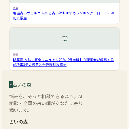
恋愛
電話占いヴェルニ 当たる占い師おすすめランキング｜口コミ・評
判で厳選
恋愛
略奪愛 方法：完全マニュアル2024【保存版】心理学者が解説する
成功率3倍の極意と全段階別攻略法
占いの森
悩みを、そっと相談できる森へ。AI
相談・全国の占い師があなたに寄り
添います。
占いの森