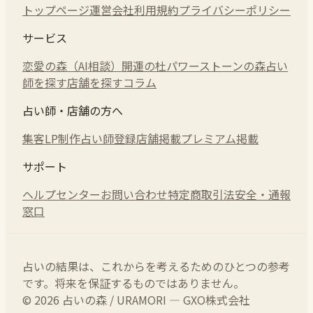
トップページ
運営会社
利用規約
プライバシーポリシー
サービス
恋愛の森（AI相談）
開運の杜
パワーストーンの森
占い
師を探す
店舗を探す
コラム
占い師・店舗の方へ
集客LP制作
占い師登録
店舗掲載
プレミアム掲載
サポート
ヘルプセンター
お問い合わせ
特定商取引法
安全・通報
窓口
占いの結果は、これからを考えるためのひとつの参考
です。将来を保証するものではありません。
© 2026 占いの森 / URAMORI — GXO株式会社