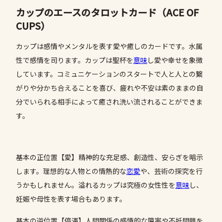
カップのエースのタロットカード（ACE OF
CUPS）
カップは感情やメンタルを表す愛や癒しのカードです。水属
性で感情を司ります。カップは聖杯を
意味
し愛や幸せを象徴
しています。コミュニケーションのスタートで人と人との繋
がりや分かち合えることを喜び、疲れや不安は素のままの自
分でいられる相手によって癒され洗い流されることができま
す。
基本の正位置【愛】精神的な充足感、創造性、安らぎを暗示
します。理想的な人物との情熱的な
恋愛
や、芸術の探究を行
うかもしれません。溢れるカップは究極の女性性を
意味
し、
妊娠や母性を表す場合もあります。
基本の逆位置【停滞】人間関係の感情的な障害や不妊問題を