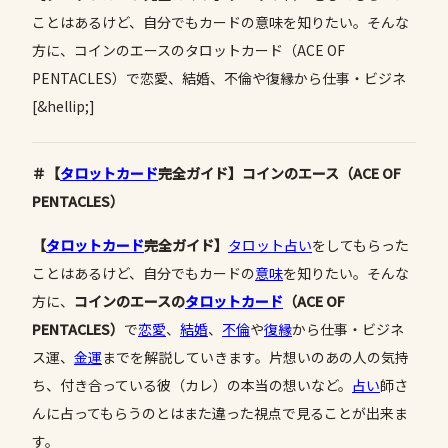
ことはあるけど、自分でもカードの意味を知りたい。そんな
方に、コインのエースのタロットカード（ACE OF
PENTACLES）で恋愛、結婚、不倫や復縁から仕事・ビジネ
[&hellip;]
＃【
タロットカード
完全ガイド】コインのエース（ACE OF
PENTACLES）
【
タロットカード
完全ガイド】
タロット占い
をしてもらった
ことはあるけど、自分でもカードの
意味
を知りたい。そんな
方に、
コインのエースの
タロットカード
（
ACE
OF
PENTACLES
）
で
恋愛
、
結婚
、
不倫
や
復縁
から仕事・ビジネ
ス運、
金運
までを解説していきます。片想いのあの人の気持
ち、付き合っている彼（カレ）の本当の想いなど。
占い
師さ
んに占ってもらうのとはまた違った視点で見ることが出来ま
す。