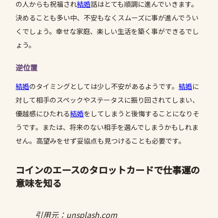
の人からも祝福され
結婚
話はとても順調に進んでいきます。
決めることも多い中、不安もなくスムーズに事が進んでうい
くでしょう。幸せな家庭、楽しい生活を築く事ができるでし
ょう。
逆位置
結婚
のタイミングとしては少し不安があるようです。
結婚
に
対して相手のスペックやステータスに振り回されてしまい、
優越感にひたれる
結婚
をしてしまうと後悔することになりそ
うです。または、将来のない相手を選んでしまうかもしれま
せん。高望みをせず妥協点も見つけることも必要です。
コインの
エース
のタロットカードで仕事運の
意味を知る
引用元：unsplash.com