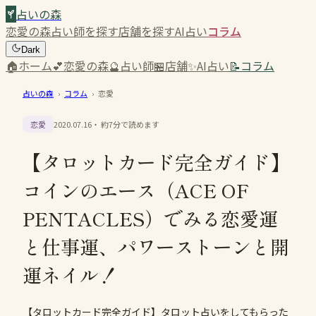
占いの森
恋愛の森
占い師を探す
店舗を探す
AI占い
コラム
Dark
🏠
ホーム
💕
恋愛の森
🔮
占い師
🏪
店舗
✨
AI占い
📝
コラム
占いの森
›
コラム
›
恋愛
恋愛
2020.07.16
・ 約
7
分で読めます
【タロットカード完全ガイド】
コインのエース（ACE OF
PENTACLES）でみる恋愛運
と仕事運、パワーストーンと開
運ネイル！
【タロットカード完全ガイド】タロット占いをしてもらった