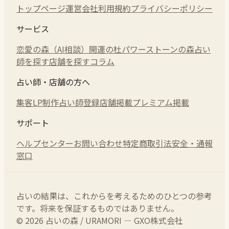
トップページ
運営会社
利用規約
プライバシーポリシー
サービス
恋愛の森（AI相談）
開運の杜
パワーストーンの森
占い
師を探す
店舗を探す
コラム
占い師・店舗の方へ
集客LP制作
占い師登録
店舗掲載
プレミアム掲載
サポート
ヘルプセンター
お問い合わせ
特定商取引法
安全・通報
窓口
占いの結果は、これからを考えるためのひとつの参考
です。将来を保証するものではありません。
© 2026 占いの森 / URAMORI — GXO株式会社