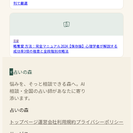
判で厳選
恋愛
略奪愛 方法：完全マニュアル2024【保存版】心理学者が解説する
成功率3倍の極意と全段階別攻略法
占いの森
悩みを、そっと相談できる森へ。AI
相談・全国の占い師があなたに寄り
添います。
占いの森
トップページ
運営会社
利用規約
プライバシーポリシー