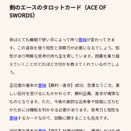
剣のエースのタロットカード（ACE OF
SWORDS）
剣はとても繊細で使い手によって持つ
意味
が変わってきま
す。この道具を扱う知性と洞察力が必要になるでしょう。知
性があり明晰な思考の持ち主を表しています。困難を乗り越
えていくことがどれほど大切かを教えてくれているのでしょ
う。
正位置の基本の
意味
【勝利・進歩】成功、急激なうごき。激
しい反対を受けるにもかかわらず、勝利正義、進歩が確実な
ものとなります。ただ、今後の劇的な出来事や挑戦に立ちむ
かためには機転を利かせる必要があります。思考力と知性を
意味
するカードなので、試験に関することも吉兆です。
逆位置の基本の
意味
【損失】計画が頓挫し、獲得しかけた成