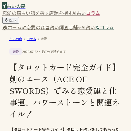
占いの森
恋愛の森
占い師を探す
店舗を探す
AI占い
コラム
Dark
🏠
ホーム
💕
恋愛の森
🔮
占い師
🏪
店舗
✨
AI占い
📝
コラム
占いの森
›
コラム
›
恋愛
恋愛
2020.07.22
・ 約
7
分で読めます
【タロットカード完全ガイド】
剣のエース（ACE OF
SWORDS）でみる恋愛運と仕
事運、パワーストーンと開運ネ
イル！
【タロットカード完全ガイド】タロット占いをしてもらった