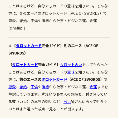
ことはあるけど、自分でもカードの意味を知りたい。そんな
方に、剣のエースのタロットカード（ACE OF SWORDS）で
恋愛、結婚、不倫や復縁から仕事・ビジネス運、金運
[&hellip;]
＃【
タロットカード
完全ガイド】剣のエース（ACE OF
SWORDS）
【
タロットカード
完全ガイド】
タロット占い
をしてもらった
ことはあるけど、自分でもカードの
意味
を知りたい。そんな
方に、
剣のエースの
タロットカード
（
ACE OF SWORDS
）
で
恋愛
、
結婚
、
不倫
や
復縁
から仕事・ビジネス運、
金運
までを
解説していきます。片想いのあの人の気持ち、付き合ってい
る彼（カレ）の本当の想いなど。
占い
師さんに占ってもらう
のとはまた違った視点で見ることが出来ます。