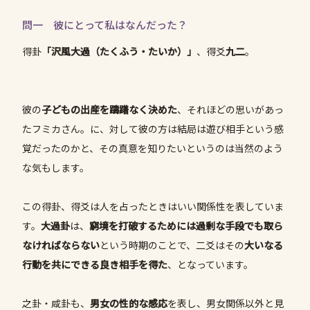
問一 彼にとって私はなんだった？
得卦
「沢風大過（たくふう・たいか）」
、得爻
九二
。
彼の
子どもの出産を躊躇なく決めた
、それほどの思いがあっ
たフミカさん。に、対して彼の方は結局は遊び相手という感
覚だったのかと、その真意を知りたいというのは当然のよう
な気もします。
この得卦、得爻は人を占ったときはいい関係性を表していま
す。
大過卦
は、
窮境を打破するためには過剰な手段でも取ら
なければならない
という時期のことで、二爻はその
大いなる
行動を共にできる良き相手を得た
、となっています。
之卦・咸卦も、
男女の性的な感応
を表し、男女関係以外と見