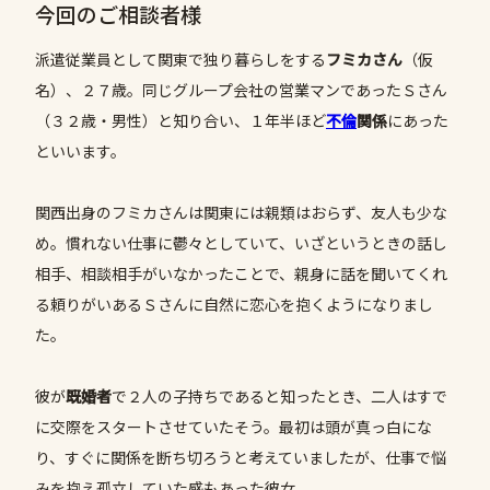
今回のご相談者様
派遣従業員として関東で独り暮らしをする
フミカさん
（仮
名）、２７歳。同じグループ会社の営業マンであったＳさん
（３２歳・男性）と知り合い、１年半ほど
不倫
関係
にあった
といいます。
関西出身のフミカさんは関東には親類はおらず、友人も少な
め。慣れない仕事に鬱々としていて、いざというときの話し
相手、相談相手がいなかったことで、親身に話を聞いてくれ
る頼りがいあるＳさんに自然に恋心を抱くようになりまし
た。
彼が
既婚者
で２人の子持ちであると知ったとき、二人はすで
に交際をスタートさせていたそう。最初は頭が真っ白にな
り、すぐに関係を断ち切ろうと考えていましたが、仕事で悩
みを抱え孤立していた感もあった彼女。