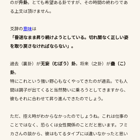
のが
升卦
。とても希望ある卦ですが、その時間の終わりであ
る上爻は頂けません。
爻辞の
意味
は
「昏迷なまま昇り続けようとしている。切れ間なく正しい姿
を取り戻さなければならない」。
過去（裏卦）が
无妄（むぼう）卦
。将来（之卦）が
蠱（こ）
卦
。
特にこれという強い野心もなくやってきたのが過去。でも人
間は調子が出てくると当然勢いに乗ろうとしてきますから、
彼もそれに合わせて昇り進んできたのでしょう。
ただ、控え時がわからなかったのでしょうね。これは仕事の
ことではなく、恐らくは女性関係のことだと思います。フミ
カさんの談から、彼はもてるタイプには違いなかったと思い