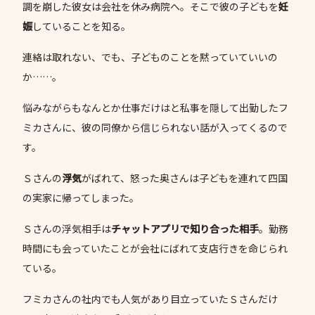
調を崩した彼女は会社を休み病院へ。そこで彼の子どもを
妊
娠
していることを知る。
連絡は取れない、でも、子どものことを黙っていていいの
か……。
悩みながらもなんとか仕事だけはと私事を隠して出勤したフ
ミカさんに、彼の同僚から信じられない話が入ってくるので
す。
Ｓさんの
浮気
がばれて、怒った奥さんは子どもを連れて四国
の実家に帰ってしまった。
Ｓさんの浮気相手は
チャットアプリで知り合った相手
。勤務
時間にも会っていたことが会社にばれて支店行きを命じられ
ている。
フミカさんの社内でも人気があり目立っていたＳさんだけ