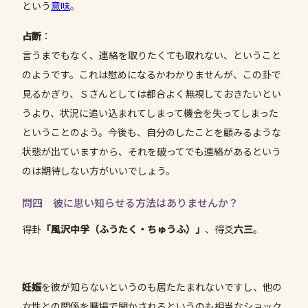
という
意味
。
占断
：
言うまでもなく、連絡を取りたくても取れない、ということ
のようです。これは慰めになるかわかりませんが、この卦で
見るかぎり、Ｓさんとしては都合よく無視しておきたいとい
うより、状況に追い込まれてしまって機会を失ってしまった
ということのよう。今後も、自分のしたことを顧みるような
状態が出ていますから、それを破ってでも連絡があるという
のは期待しない方がいいでしょう。
問四 彼に思い知らせる方法はありませんか？
得卦
「風沢中孚（ふうたく・ちゅうふ）」
、得爻
六三
。
妊娠
を彼が知らないというのも居たたまれないですし、他の
女性との関係を職場で聞かされるというのも相当なショック