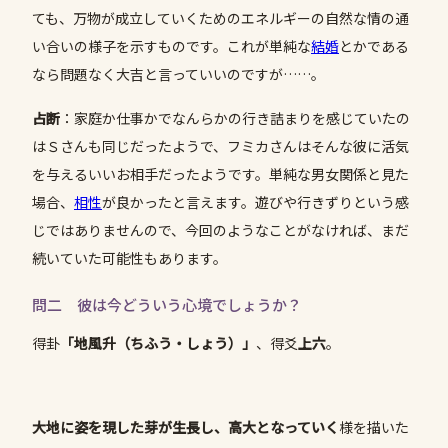
ても、万物が成立していくためのエネルギーの自然な情の通
い合いの様子を示すものです。これが単純な
結婚
とかである
なら問題なく大吉と言っていいのですが……。
占断
：家庭か仕事かでなんらかの行き詰まりを感じていたの
はＳさんも同じだったようで、フミカさんはそんな彼に活気
を与えるいいお相手だったようです。単純な男女関係と見た
場合、
相性
が良かったと言えます。遊びや行きずりという感
じではありませんので、今回のようなことがなければ、まだ
続いていた可能性もあります。
問二 彼は今どういう心境でしょうか？
得卦
「地風升（ちふう・しょう）」
、得爻
上六
。
大地に姿を現した芽が生長し、高大となっていく
様を描いた