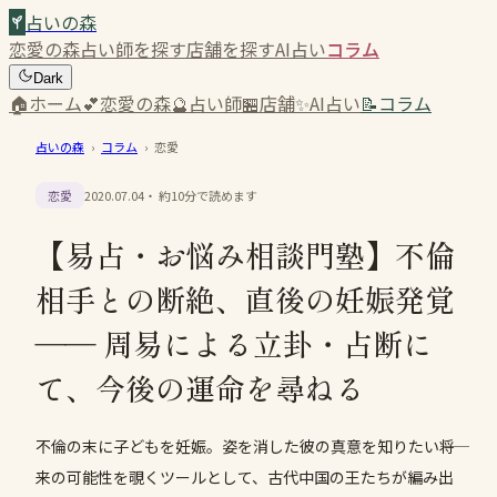
占いの森
恋愛の森
占い師を探す
店舗を探す
AI占い
コラム
Dark
🏠
ホーム
💕
恋愛の森
🔮
占い師
🏪
店舗
✨
AI占い
📝
コラム
占いの森
›
コラム
›
恋愛
恋愛
2020.07.04
・ 約
10
分で読めます
【易占・お悩み相談門塾】不倫
相手との断絶、直後の妊娠発覚
―― 周易による立卦・占断に
て、今後の運命を尋ねる
不倫の末に子どもを妊娠。姿を消した彼の真意を知りたい――将
来の可能性を覗くツールとして、古代中国の王たちが編み出