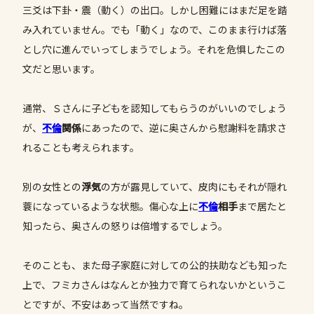
三爻は下卦・震（動く）の出口。しかし困難にはまだ足を踏
み入れていません。でも「動く」なので、このまま行けば落
とし穴に進んでいってしまうでしょう。それを危惧したこの
文だと思います。
通常、Ｓさんに子どもを認知してもらうのがいいのでしょう
が、
不倫
関係
にあったので、逆に奥さんから慰謝料を請求さ
れることも考えられます。
別の女性との
浮気
の方が露見していて、皮肉にもそれが隠れ
蓑になっているような状態。傷心な上に
不倫
相手
まで居たと
知ったら、奥さんの怒りは倍増するでしょう。
そのことも、また母子家庭に対しての公的扶助なども知った
上で、フミカさんはなんとか独力で育てられないかというこ
とですが、不安はあって当然ですね。