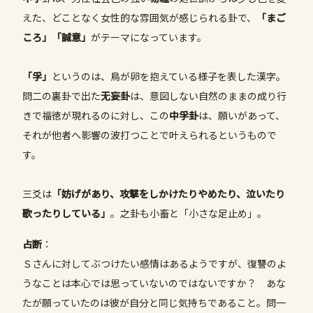
えた、どことなく女性的な雰囲気が感じられる卦で、
「まご
ころ」「誠意」
がテーマになっています。
「孚」
というのは、鳥が卵を抱えている様子を表した漢字。
問二の裏卦で出た
无妄卦
は、意図しない自然のままの成り行
きで福徳が現れるのに対し、この
中孚卦
は、願いがあって、
それが他者へ影響の波打つことで叶えられるというもので
す。
三爻は
「妨げがあり、攻撃をしかけたりやめたり、泣いたり
歌ったりしている」
。之卦も小畜と「小さな足止め」。
占断
：
Ｓさんに対してぶつけたい感情はあるようですが、復讐のよ
うなことは本心では思っていないのではないですか？ あな
たが願っていたのは彼が自分と同じ気持ちであること。問一