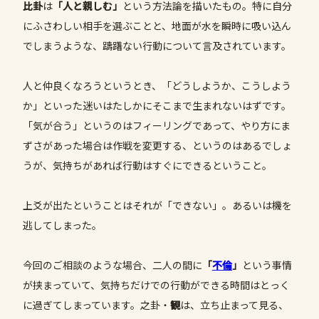
比卦
は
「人と親しむ」
という方法論を描いたもの。特に自分
にふさわしい相手を選ぶことと、地面が水を瞬時に吸い込ん
でしまうような、躊躇ない行動について言及されています。
人と仲良くなろうというとき、「どうしようか、こうしよう
か」といった迷いはたしかにそこまで生まれないはずです。
「気が合う」というのはフィーリングであって、やり方にま
ずさがあった場合は作戦を変更する、というのはあるでしょ
うが、気持ちがあれば行動はすぐにできるということ。
上爻が出たということはそれが「できない」。あるいは機を
逃してしまった。
今回のご相談のような場合、二人の間に
「
不倫
」
という事情
が挟まっていて、気持ちだけでの行動ができる時間はとっく
に過ぎてしまっています。之卦・
観
は、立ち止まって見る、