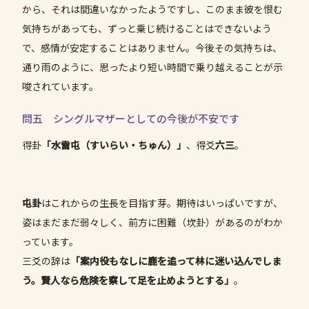
から、それは間違いなかったようですし、このまま彼を恨む
気持ちがあっても、ずっと乗じ続けることはできないよう
で、感情が安定することはありません。今後その気持ちは、
通り雨のように、思ったより短い時間で乗り越えることが示
唆されています。
問五 シングルマザーとしての今後が不安です
得卦
「水雷屯（すいらい・ちゅん）」
、得爻
六三
。
屯卦
はこれからの生長を目指す芽。期待はいっぱいですが、
姿はまだまだ弱々しく、前方に困難（坎卦）があるのがわか
っています。
三爻の辞は
「案内役もなしに鹿を追って林に迷い込んでしま
う。賢人なら危険を察して足を止めようとする」
。