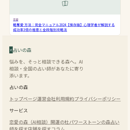
恋愛
略奪愛 方法：完全マニュアル2024【保存版】心理学者が解説する
成功率3倍の極意と全段階別攻略法
占いの森
悩みを、そっと相談できる森へ。AI
相談・全国の占い師があなたに寄り
添います。
占いの森
トップページ
運営会社
利用規約
プライバシーポリシー
サービス
恋愛の森（AI相談）
開運の杜
パワーストーンの森
占い
師を探す
店舗を探す
コラム