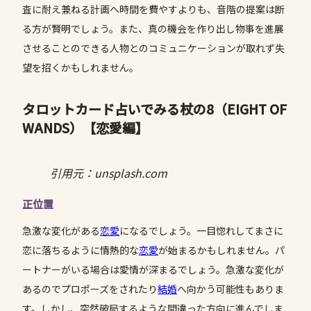
査に耐え兼ねる計画へ時間を費やすよりも、音階の提案は断
る方が賢明でしょう。また、真の機会を作り出し物事を進展
させることのできる人物とのコミュニケーションが取れず失
望を招くかもしれません。
タロットカード占いでみる杖の8（EIGHT OF
WANDS）
【恋愛編】
引用元：unsplash.com
正位置
急激な変化がある
恋愛
になるでしょう。一目惚れしてまさに
恋に落ちるように情熱的な
恋愛
が始まるかもしれません。パ
ートナーがいる場合は愛情が深まるでしょう。急激な変化が
あるのでプロポーズをされたり
結婚
へ向かう可能性もありま
す。しかし、突然破局するような間違った方向に進んでしま