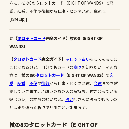
方に、杖の8のタロットカード（EIGHT OF WANDS）で恋
愛、結婚、不倫や復縁から仕事・ビジネス運、金運ま
[&hellip;]
＃【
タロットカード
完全ガイド】杖の8（EIGHT OF
WANDS）
【
タロットカード
完全ガイド】
タロット占い
をしてもらった
ことはあるけど、自分でもカードの
意味
を知りたい。そんな
方に、
杖の8の
タロットカード
（
EIGHT OF WANDS
）
で
恋
愛
、
結婚
、
不倫
や
復縁
から仕事・ビジネス運、
金運
までを解
説していきます。片想いのあの人の気持ち、付き合っている
彼（カレ）の本当の想いなど。
占い
師さんに占ってもらうの
とはまた違った視点で見ることが出来ます。
杖の8のタロットカード（EIGHT OF