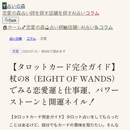
占いの森
恋愛の森
占い師を探す
店舗を探す
AI占い
コラム
Dark
🏠
ホーム
💕
恋愛の森
🔮
占い師
🏪
店舗
✨
AI占い
📝
コラム
占いの森
›
コラム
›
恋愛
恋愛
2020.07.31
・ 約
6
分で読めます
【タロットカード完全ガイド】
杖の8（EIGHT OF WANDS）
でみる恋愛運と仕事運、パワー
ストーンと開運ネイル！
【タロットカード完全ガイド】タロット占いをしてもらった
ことはあるけど、自分でもカードの意味を知りたい。そんな