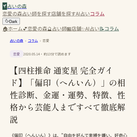
占いの森
恋愛の森
占い師を探す
店舗を探す
AI占い
コラム
Dark
🏠
ホーム
💕
恋愛の森
🔮
占い師
🏪
店舗
✨
AI占い
📝
コラム
占いの森
›
コラム
›
恋愛
恋愛
2020.05.14
・ 約
13
分で読めます
【四柱推命 通変星 完全ガイ
ド】「偏印（へんいん）」の相
性診断、金運・運勢、特徴、性
格から芸能人まですべて徹底解
説
《偏印（へんいん）》は、”自由を好んで束縛を嫌い、好奇心