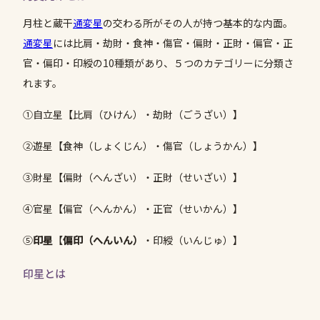
月柱と蔵干
通変星
の交わる所がその人が持つ基本的な内面。
通変星
には比肩・劫財・食神・傷官・偏財・正財・偏官・正
官・偏印・印綬の10種類があり、５つのカテゴリーに分類さ
れます。
①自立星【比肩（ひけん）・劫財（ごうざい）】
②遊星【食神（しょくじん）・傷官（しょうかん）】
③財星【偏財（へんざい）・正財（せいざい）】
④官星【偏官（へんかん）・正官（せいかん）】
⑤
印星
【
偏印（へんいん）
・印綬（いんじゅ）】
印星とは