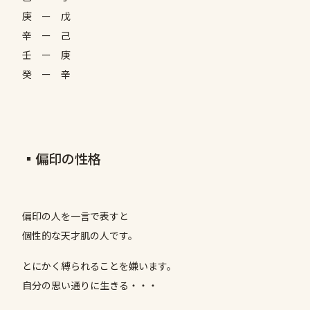
庚 ー 戊
辛 ー 己
壬 ー 庚
癸 ー 辛
▪️偏印の性格
偏印の人を一言で表すと
個性的な天才肌の人です。
とにかく縛られることを嫌います。
自分の思い通りに生きる・・・