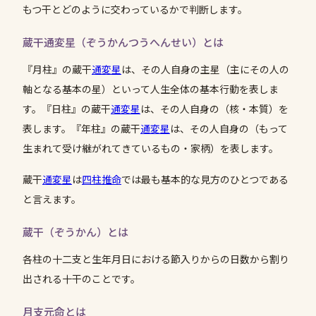
もつ干とどのように交わっているかで判断します。
蔵干通変星（ぞうかんつうへんせい）とは
『月柱』の蔵干
通変星
は、その人自身の主星（主にその人の
軸となる基本の星）といって人生全体の基本行動を表しま
す。『日柱』の蔵干
通変星
は、その人自身の（核・本質）を
表します。『年柱』の蔵干
通変星
は、その人自身の（もって
生まれて受け継がれてきているもの・家柄）を表します。
蔵干
通変星
は
四柱推命
では最も基本的な見方のひとつである
と言えます。
蔵干（ぞうかん）とは
各柱の十二支と生年月日における節入りからの日数から割り
出される十干のことです。
月支元命とは