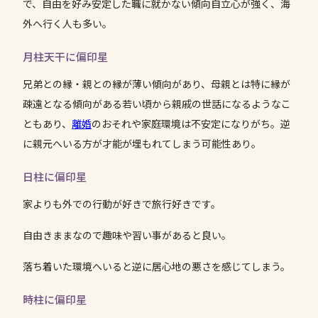
で、自由を好み安定した職に就かない傾向自立心が強く、海
外へ行く人も多い。
月柱天干に偏印星
兄弟との縁・親との縁が薄い傾向があり、母親とは特に縁が
疎遠となる傾向がある若い頃から親戚の世話になるようなこ
ともあり、
離婚
のおそれや家庭環境は不安定になりがち。逆
に親元へいる方が才能が埋もれてしまう可能性あり。
日柱に偏印星
家よりも外での行動が好きで旅行好きです。
自由きままなので趣味や習い事があると良い。
落ち着いた環境へいると逆に居心地の悪さを感じてしまう。
時柱に偏印星