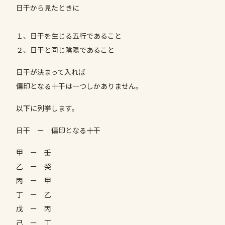
日干から見たときに
１、日干を生じる五行であること
２、日干と同じ陰陽であること
日干が決まって入れば
偏印となる十干は一つしかありません。
以下に列挙します。
日干 ー 偏印となる十干
甲 ー 壬
乙 ー 癸
丙 ー 甲
丁 ー 乙
戊 ー 丙
己 ー 丁