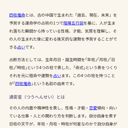
四柱推命
とは、古の中国で生まれた「過去、現在、未来」を
予測する運命学の占術の1つで
陰陽五行説
を基に、人が生ま
れ落ちた瞬間から持っている性格、才能、気質を理解し、そ
の人の生まれた後に変わる後天的な運勢を予測することがで
きる
占い
です。
占断方法としては、生年月日・誕生時間を｢年柱｣｢月柱｣｢日
柱｣｢時柱｣という4つの柱で表した、｢命式｣という表をつくり
それを元に宿命や運勢を
占い
ます。この4つの柱を持つこと
が｢
四柱推命
｣という名前の由来です。
通変星（つうへんせい）とは
その人の内面や精神性を表し、性格・才能・
恋愛
傾向・向い
ている仕事・人との関わり方を判断します。自分自身を表す
日柱の天干が、年柱・月柱・時柱が何星なのかで自分自身が