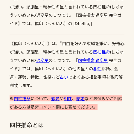
が強い。頭脳星・精神性の星と言われている四柱推命(しちゅ
うすいめい)の通変星の１つです。【四柱推命 通変星 完全ガ
イド】では、偏印（へんいん）の [&hellip;]
《偏印（へんいん）》は、”自由を好んで束縛を嫌い、好奇心
が強い。頭脳星・精神性の星と言われている
四柱推命
(しちゅ
うすいめい)の
通変星
の１つです。【
四柱推命
通変星
完全ガ
イド】では、偏印（へんいん）の他の星との
相性
診断、金
運・運勢、特徴、性格など
占い
でよくある相談事項を徹底解
説致します。
※
四柱推命
について、
恋愛
や
相性
、
結婚
などお悩みやご相談
がある方は是非コメント欄にお寄せください。
四柱推命とは