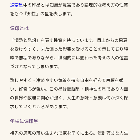
通変星
中の印星とは知識が豊富であり論理的な考え方の性質
をもつ『知性』の星を表します。
偏印とは
「情熱と発想」を表す性質を持っています。目上からの恩恵
を受けやすく、また偏った影響を受けることを示しており純
粋で無垢でありながら、世間的には変わった考えの人の位置
づけとなってしまいます。
熱しやすく・冷めやすい気質を持ち自由を好んで束縛を嫌
い、好奇心が強い。この星は頭脳星・精神性の星であり内面
の世界や数理に関心が強く、人生の意味・意義は何か深く探
求していくところがあります。
年柱に偏印星
祖先の恩恵の薄い生まれで家を早くに出る。波乱万丈な人生