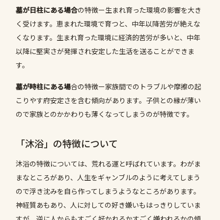
墓が日柱にある場合
の特徴ー生まれ育った環境の影響を大き
く受けます。恵まれた環境で育つと、中年以降苦労が絶えな
くなります。生まれ育った環境に経済的苦労が多いと、中年
以降に堅実さが発揮され安定した生活を送ることができま
す。
墓が時柱にある場
合の特徴ー家族間でのトラブルや摩擦の起
こりやす府安定さを含む傾向があります。子供との縁が薄い
ので家族とのかかわりも薄くなってしまうのが特徴です。
「沐浴」の特徴について
沐浴の特徴については、荒れる運と呼ばれています。わがま
まなところがあり、人生をギャンブルのように考えてしまう
ので浮き沈みを自ら作ってしまうようなところがあります。
神経質あもあり、人に対しての好き嫌いもはっきりしていま
すが、逆に人からもすごく好かれるかすごく嫌われるかの傾