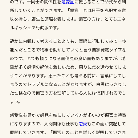
のです。干同士の関係性を
通変星
に転じることで命式から判
断していくことができます。「偏官」とは日干を克服する意
味を持ち、野生と頭脳を表します。偏官の方は、とてもエネ
ルギッシュで行動派です。
静かに内観して考えることよりも、実際に行動してみて一歩
進んだところで物事を動かしていくと言う自家発電タイプな
のです。とても頼りになる面倒見の良い面もありますが、地
雷が多く感情の起伏も激しいため、周りに気を遣わせてしま
うことがあります。思ったことも考える前に、言葉にしてし
まうのでトラブルになることがありますが、白黒はっきりし
た性格なので偏官の方を理解している人には信頼されるでし
ょう。
感受性も豊かで感覚を軸にしている方が多いのが偏官の特徴
になりますので、人間関係も仕事も
恋愛
もこの面が突起して
展開していきます。「偏官」のことを詳しく説明していきま