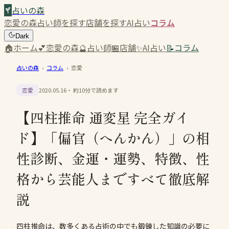
占いの森
恋愛の森
占い師を探す
店舗を探す
AI占い
コラム
Dark
🏠
ホーム
💕
恋愛の森
🔮
占い師
🏪
店舗
✨
AI占い
📝
コラム
占いの森
›
コラム
›
恋愛
恋愛
2020.05.16
・ 約
10
分で読めます
【四柱推命 通変星 完全ガイ
ド】「偏官（へんかん）」の相
性診断、金運・運勢、特徴、性
格から芸能人まですべて徹底解
説
四柱推命は、数多くある占術の中でも鍛錬した知識の必要に