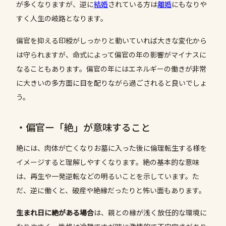
が多くなりますが、逆に
結婚
されている方は
離婚
にもなりや
すく人生の岐路となります。
偏官を抑える印綬がしっかりと動いていれば大きな変化から
は守られますが、命式によって偏官の年の影響がマイナスに
なることもあります。偏官の年にはエネルギーの働きが非常
に大きいの多方面に目を配りながら過ごされると良いでしょ
う。
・偏官ー「絶」が意味すること
絶には、肉体が亡くなりお墓に入った後に倫理転生する様を
イメージすると理解しやすくなります。絶の基本的な意味
は、再生や一発逆転などの明るいことを示しています。た
だ、逆に働くと、破産や絶縁だったりと怖い面もあります。
生まれ日に絶がある場合
は、親との縁が浅く放任的な環境に