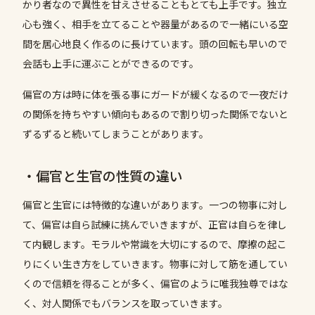
かり者なので異性を甘えさせることもとても上手です。独立
心も強く、相手を立てることや器量があるので一緒にいる空
間を居心地良く作るのに長けています。頭の回転も早いので
会話も上手に運ぶことができるのです。
偏官の方は時に体を張る事にガードが緩くなるので一夜だけ
の関係を持ちやすい傾向もあるので割り切った関係でないと
ずるずると続いてしまうことがあります。
・偏官と生官の性質の違い
偏官と生官には特徴的な違いがあります。一つの物事に対し
て、偏官は自ら試練に挑んでいきますが、正官は自らを律し
て内観します。モラルや常識を大切にするので、摩擦の起こ
りにくい生き方をしていきます。物事に対して筋を通してい
くので信頼を得ることが多く、偏官のように唯我独尊ではな
く、対人関係でもバランスを取っていきます。