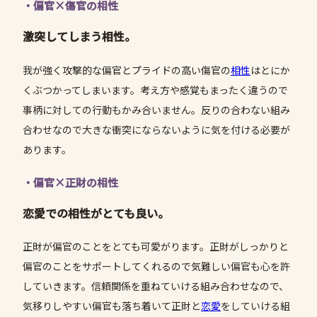
・偏官×傷官の相性
激突してしまう相性。
我が強く攻撃的な偏官とプライドの高い傷官の
相性
はとにか
くぶつかってしまいます。考え方や感覚もまったく違うので
事柄に対しての行動もかみ合いません。反りの合わない組み
合わせなので大きな衝突にならないように気を付ける必要が
あります。
・偏官×正財の相性
恋愛での相性がとても良い。
正財が偏官のことをとても可愛がります。正財がしっかりと
偏官のことをサポートしてくれるので気難しい偏官も心を許
していきます。信頼関係を重ねていける組み合わせなので、
気移りしやすい偏官も落ち着いて正財と
恋愛
をしていける組