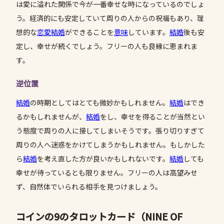
は愛に溢れた関係で今が一番幸せな時になっているのでしょ
う。経済的にも安定していて周りの人からの祝福もあり、理
想的な
恋愛
結婚
ができることを
意味
しています。
結婚
後も安
定し、幸せが続くでしょう。フリーの人も良縁に恵まれま
す。
逆位置
結婚
の時期としてはとても微妙かもしれません。
結婚
はでき
るかもしれませんが、
結婚
をし、幸せを得ることが当然とい
う態度で周りの人に接してしまいそうです。張り切りすぎて
周りの人へ迷惑をかけてしまうかもしれません。もしかした
ら
結婚
を考え直した方が良いかもしれないです。
結婚
しても
幸せが待っているとも限りません。フリーの人は高望みせ
ず、自然体でいられる相手を見つけましょう。
コインの9のタロットカード（NINE OF