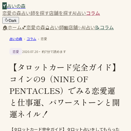
占いの森
恋愛の森
占い師を探す
店舗を探す
AI占い
コラム
Dark
🏠
ホーム
💕
恋愛の森
🔮
占い師
🏪
店舗
✨
AI占い
📝
コラム
占いの森
›
コラム
›
恋愛
恋愛
2020.07.20
・ 約
7
分で読めます
【タロットカード完全ガイド】
コインの9（NINE OF
PENTACLES）でみる恋愛運
と仕事運、パワーストーンと開
運ネイル！
【タロットカード完全ガイド】タロット占いをしてもらった