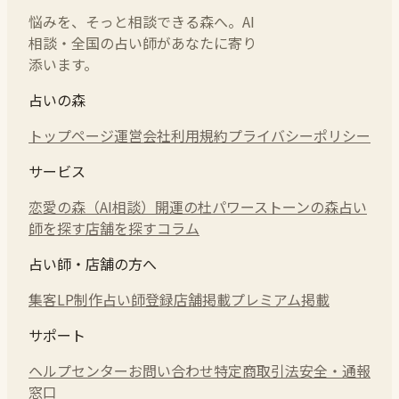
悩みを、そっと相談できる森へ。AI
相談・全国の占い師があなたに寄り
添います。
占いの森
トップページ
運営会社
利用規約
プライバシーポリシー
サービス
恋愛の森（AI相談）
開運の杜
パワーストーンの森
占い
師を探す
店舗を探す
コラム
占い師・店舗の方へ
集客LP制作
占い師登録
店舗掲載
プレミアム掲載
サポート
ヘルプセンター
お問い合わせ
特定商取引法
安全・通報
窓口