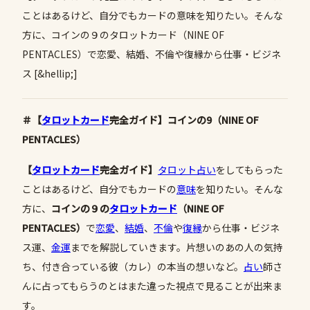
ことはあるけど、自分でもカードの意味を知りたい。そんな
方に、コインの９のタロットカード（NINE OF
PENTACLES）で恋愛、結婚、不倫や復縁から仕事・ビジネ
ス [&hellip;]
＃【
タロットカード
完全ガイド】コインの9（NINE OF
PENTACLES）
【
タロットカード
完全ガイド】
タロット占い
をしてもらった
ことはあるけど、自分でもカードの
意味
を知りたい。そんな
方に、
コインの９の
タロットカード
（
NINE
OF
PENTACLES
）
で
恋愛
、
結婚
、
不倫
や
復縁
から仕事・ビジネ
ス運、
金運
までを解説していきます。片想いのあの人の気持
ち、付き合っている彼（カレ）の本当の想いなど。
占い
師さ
んに占ってもらうのとはまた違った視点で見ることが出来ま
す。