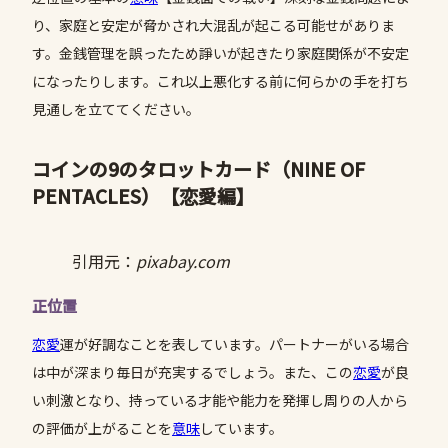
り、家庭と安定が脅かされ大混乱が起こる可能せがありま
す。金銭管理を誤ったため諍いが起きたり家庭関係が不安定
になったりします。これ以上悪化する前に何らかの手を打ち
見通しを立ててください。
コインの9のタロットカード（NINE OF
PENTACLES）
【恋愛編】
引用元：
pixabay.com
正位置
恋愛
運が好調なことを表しています。パートナーがいる場合
は中が深まり毎日が充実するでしょう。また、この
恋愛
が良
い刺激となり、持っている才能や能力を発揮し周りの人から
の評価が上がることを
意味
しています。