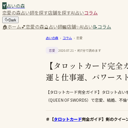
占いの森
恋愛の森
占い師を探す
店舗を探す
AI占い
コラム
Dark
🏠
ホーム
💕
恋愛の森
🔮
占い師
🏪
店舗
✨
AI占い
📝
コラム
占いの森
›
コラム
›
恋愛
恋愛
2020.07.21
・ 約
7
分で読めます
【タロットカード完全ガ
運と仕事運、パワース
【タロットカード完全ガイド】タロット占い
（QUEEN OF SWORDS）で恋愛、結婚、不倫や
＃【
タロットカード
完全ガイド】剣のクイーン（Q