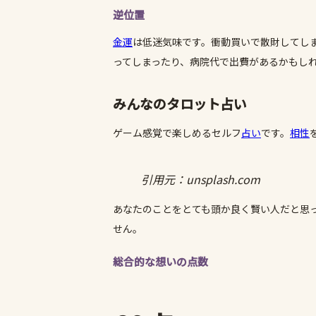
逆位置
金運
は低迷気味です。衝動買いで散財してし
ってしまったり、病院代で出費があるかもし
みんなのタロット占い
ゲーム感覚で楽しめるセルフ
占い
です。
相性
引用元：unsplash.com
あなたのことをとても頭か良く賢い人だと思
せん。
総合的な想いの点数