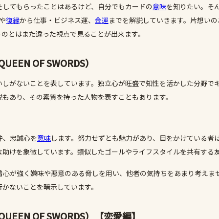
をしてもらったことはあるけど、自分でもカードの
意味
を知りたい。そ
や
復縁
から仕事・ビジネス運、
金運
までを解説していきます。片想いの
うのとはまた違った視点で見ることが出来ます。
EN OF SWORDS）
いしがないことを表しています。独立心が旺盛で知性を活かした分野で
説もあり、その素質を持った人物を表すこともあります。
弁、忠誠心を
意味
します。努力せずとも魅力があり、目をかけている者
な助けを象徴しています。類似したゴールやライフスタイルを共有する
着心が強く嫌味や悪意のある脅しを用い、他者の気持ちをあまり考えま
行かないことを暗示しています。
EN OF SWORDS）
【恋愛編】