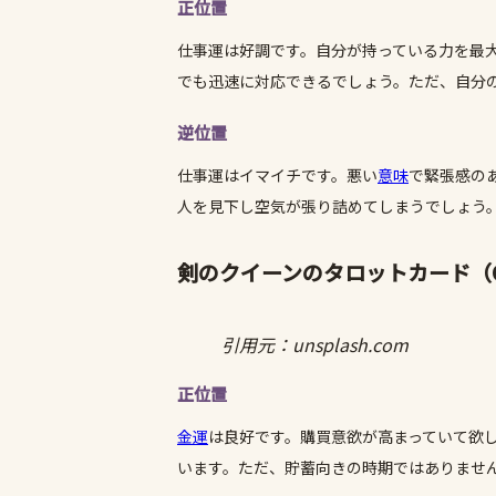
正位置
仕事運は好調です。自分が持っている力を最
でも迅速に対応できるでしょう。ただ、自分
逆位置
仕事運はイマイチです。悪い
意味
で緊張感の
人を見下し空気が張り詰めてしまうでしょう
剣のクイーンのタロットカード（QUE
引用元：unsplash.com
正位置
金運
は良好です。購買意欲が高まっていて欲
います。ただ、貯蓄向きの時期ではありませ