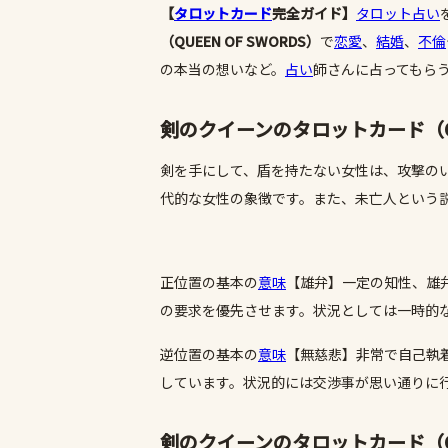
【
タロットカード
完全ガイド】
タロット占い
（
QUEEN OF SWORDS
）
で
恋愛
、
結婚
、
不倫
の本当の想いなど。
占い
師さんに占ってもら
剣のクイーンのタロットカード（QUE
剣を手にして、盾を持たない女性は、攻撃の
代的な女性の象徴です。また、未亡人という
正位置の基本の
意味
【雄弁】一定の知性、雄
の要求を優先させます。状況としては一時的
逆位置の基本の
意味
【無慈悲】非常で自己執
しています。状況的には交渉事が思い通りに
剣のクイーンのタロットカード（QUE