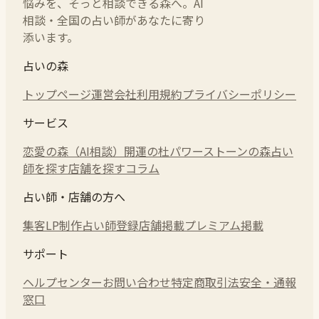
悩みを、そっと相談できる森へ。AI
相談・全国の占い師があなたに寄り
添います。
占いの森
トップページ
運営会社
利用規約
プライバシーポリシー
サービス
恋愛の森（AI相談）
開運の杜
パワーストーンの森
占い
師を探す
店舗を探す
コラム
占い師・店舗の方へ
集客LP制作
占い師登録
店舗掲載
プレミアム掲載
サポート
ヘルプセンター
お問い合わせ
特定商取引法
安全・通報
窓口