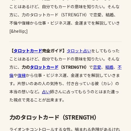
ことはあるけど、自分でもカードの意味を知りたい。そんな
方に、力のタロットカード（STRENGTH）で恋愛、結婚、
不倫や復縁から仕事・ビジネス運、金運までを解説していき
[&hellip;]
【
タロットカード
完全ガイド】
タロット占い
をしてもらった
ことはあるけど、自分でもカードの意味を知りたい。そんな
方に、
力の
タロットカード
（STRENGTH）
で
恋愛
、
結婚
、
不
倫
や
復縁
から仕事・ビジネス運、金運までを解説していきま
す。片想いのあの人の気持ち、付き合っている彼（カレ）の
本当の想いなど。
占い
師さんに占ってもらうのとはまた違っ
た視点で見ることが出来ます。
力のタロットカード（STRENGTH）
ライオンをコントロールする女性。噛まれる危険があるけれ