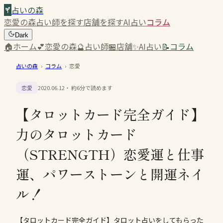
占いの森
恋愛の森
占い師を探す
店舗を探す
AI占い
コラム
Dark
🏠
ホーム
💕
恋愛の森
🔮
占い師
🏪
店舗
✨
AI占い
📝
コラム
占いの森
›
コラム
›
恋愛
恋愛
2020.06.12
・ 約
6
分で読めます
【タロットカード完全ガイド】
力のタロットカード
（STRENGTH）恋愛運と仕事
運、パワーストーンと開運ネイ
ル！
【タロットカード完全ガイド】タロット占いをしてもらった