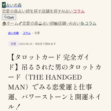
占いの森
恋愛の森
占い師を探す
店舗を探す
AI占い
コラム
Dark
🏠
ホーム
💕
恋愛の森
🔮
占い師
🏪
店舗
✨
AI占い
📝
コラム
占いの森
›
コラム
›
恋愛
恋愛
2020.06.14
・ 約
6
分で読めます
【タロットカード 完全ガイ
ド】吊るされた男のタロットカ
ード（THE HANDGED
MAN）でみる恋愛運と仕事
運、パワーストーンと開運ネイ
ル！