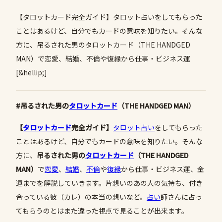
【タロットカード完全ガイド】タロット占いをしてもらった
ことはあるけど、自分でもカードの意味を知りたい。そんな
方に、吊るされた男のタロットカード（THE HANDGED
MAN）で恋愛、結婚、不倫や復縁から仕事・ビジネス運
[&hellip;]
#吊るされた男の
タロットカード
（THE HANDGED MAN）
【
タロットカード
完全ガイド】
タロット占い
をしてもらった
ことはあるけど、自分でもカードの意味を知りたい。そんな
方に、
吊るされた男の
タロットカード
（THE HANDGED
MAN）
で
恋愛
、
結婚
、
不倫
や
復縁
から仕事・ビジネス運、金
運までを解説していきます。片想いのあの人の気持ち、付き
合っている彼（カレ）の本当の想いなど。
占い
師さんに占っ
てもらうのとはまた違った視点で見ることが出来ます。