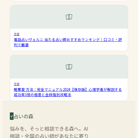
恋愛
電話占いヴェルニ 当たる占い師おすすめランキング｜口コミ・評
判で厳選
恋愛
略奪愛 方法：完全マニュアル2024【保存版】心理学者が解説する
成功率3倍の極意と全段階別攻略法
占いの森
悩みを、そっと相談できる森へ。AI
相談・全国の占い師があなたに寄り