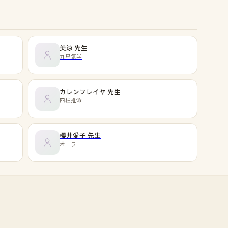
美涼
先生
九星気学
カレンフレイヤ
先生
四柱推命
櫻井愛子
先生
オーラ