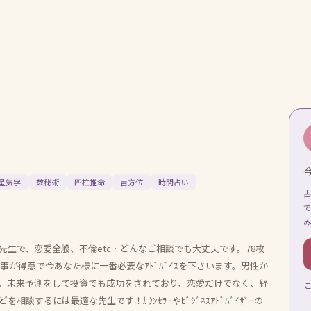
星気学
数秘術
四柱推命
吉方位
時間占い
生で、恋愛全般、不倫etc…どんなご相談でも大丈夫です。78枚
事が得意で今あなた様に一番必要なｱﾄﾞﾊﾞｲｽを下さいます。男性か
。未来予測をして投資でも成功をされており、恋愛だけでなく、経
するには最適な先生です！ｶｳﾝｾﾗｰやﾋﾞｼﾞﾈｽｱﾄﾞﾊﾞｲｻﾞｰの