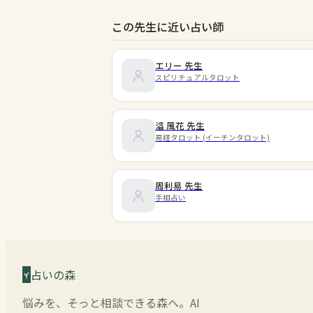
この先生に近い占い師
エリー
先生
スピリチュアルタロット
溢 風花
先生
易経タロット (イーチンタロット)
周利易
先生
手相占い
占いの森
悩みを、そっと相談できる森へ。AI