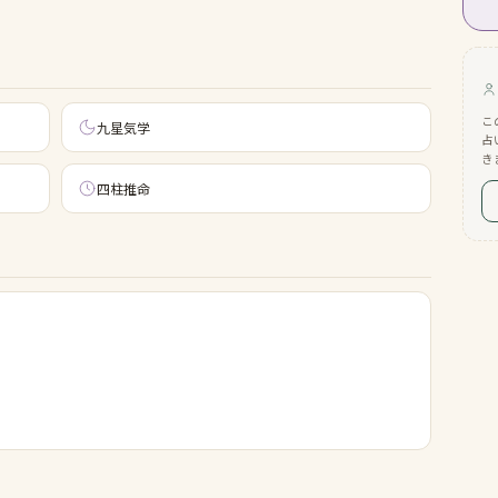
こ
九星気学
占
き
四柱推命