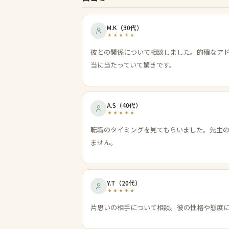
M.K
（
30代
）
彼との関係について相談しました。的確なア
当に当たっていて驚きです。
A.S
（
40代
）
転職のタイミングを見てもらいました。先生
ません。
Y.T
（
20代
）
片思いの相手について相談。彼の性格や態度