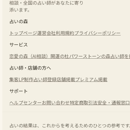
相談・全国の占い師があなたに寄り
添います。
占いの森
トップページ
運営会社
利用規約
プライバシーポリシー
サービス
恋愛の森（AI相談）
開運の杜
パワーストーンの森
占い師を
占い師・店舗の方へ
集客LP制作
占い師登録
店舗掲載
プレミアム掲載
サポート
ヘルプセンター
お問い合わせ
特定商取引法
安全・通報窓口
占いの結果は、これからを考えるためのひとつの参考です