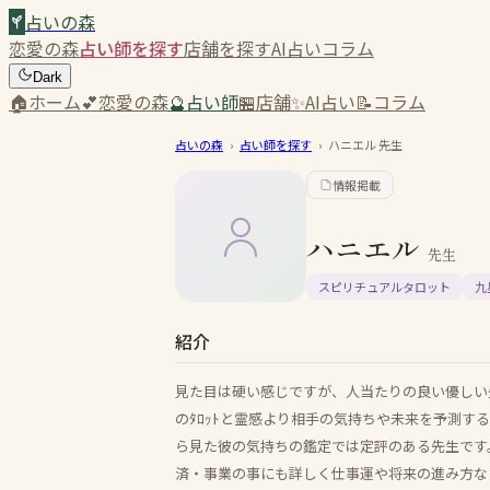
占いの森
恋愛の森
占い師を探す
店舗を探す
AI占い
コラム
Dark
🏠
ホーム
💕
恋愛の森
🔮
占い師
🏪
店舗
✨
AI占い
📝
コラム
占いの森
›
占い師を探す
›
ハニエル
先生
情報掲載
ハニエル
先生
スピリチュアルタロット
九
紹介
見た目は硬い感じですが、人当たりの良い優しい先
のﾀﾛｯﾄと霊感より相手の気持ちや未来を予測する
ら見た彼の気持ちの鑑定では定評のある先生です
済・事業の事にも詳しく仕事運や将来の進み方などを相談