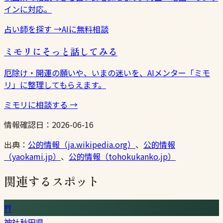
インに対応。
占い師を探す
→
AIに無料相談
ミモリにそっと話してみる
厄除け・開運の願いや、いまの迷いを、AIメンター「ミモ
リ」に整理してもらえます。
ミモリに相談する
→
情報確認日：
2026-06-16
出典：
公的情報（ja.wikipedia.org）
、
公的情報
（yaokami.jp）
、
公的情報（tohokukanko.jp）
関連するスポット
⛩
神社
秋田県