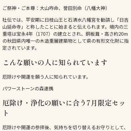
ご祭神・ご本尊：
大山咋命、誉田別命（八幡大神）
社伝では、平安期に日枝山王と石清水八幡宮を勧請し「日吉
山延命寺」と称したことに始まると伝えられます。境内の三
重塔は宝永4年（1707）の建立とされ、銅板葺・高さ約20m
の秋田県内唯一の木造重層建築物として県の有形文化財に指
定されています。
こんな願いの人に知られています
厄除けや開運を願う人に知られています。
パワーストーンの森連携
厄除け・浄化の願いに合う7月限定セッ
ト
厄除けや開運の参拝後、気持ちを切り替えるお守りとして、