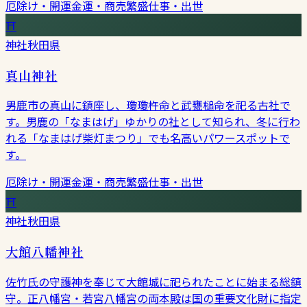
厄除け・開運
金運・商売繁盛
仕事・出世
⛩
神社
秋田県
真山神社
男鹿市の真山に鎮座し、瓊瓊杵命と武甕槌命を祀る古社で
す。男鹿の「なまはげ」ゆかりの社として知られ、冬に行わ
れる「なまはげ柴灯まつり」でも名高いパワースポットで
す。
厄除け・開運
金運・商売繁盛
仕事・出世
⛩
神社
秋田県
大館八幡神社
佐竹氏の守護神を奉じて大館城に祀られたことに始まる総鎮
守。正八幡宮・若宮八幡宮の両本殿は国の重要文化財に指定