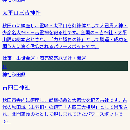
太平山三吉神社
秋田市に鎮座し、霊峰・太平山を御神体として大己貴大神・
少彦名大神・三吉霊神を祀る社です。全国の三吉神社・太平
山講の総本宮とされ、「力と勝負の神」として勝運・成功を
願う人に篤く信仰されるパワースポットです。
仕事・出世
金運・商売繁盛
厄除け・開運
⛩
神社
秋田県
古四王神社
秋田市寺内に鎮座し、武甕槌命と大彦命を祀る古社です。古
代の秋田城（出羽柵）の鎮守「古四王大権現」として崇敬さ
れ、北門鎮護の社として親しまれてきたパワースポットで
す。