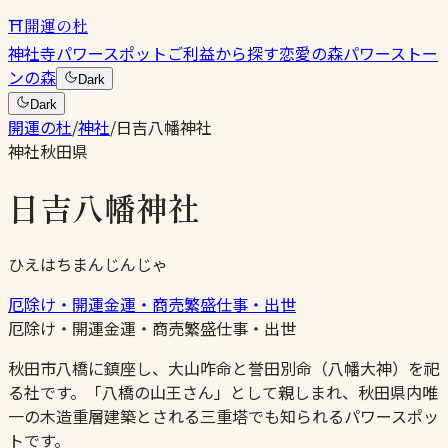
⛩
開運の杜
神社
寺
パワースポット
ご利益から探す
恋愛の森
パワーストー
ンの森
Dark
Dark
開運の杜
/
神社
/
日吉八幡神社
神社
秋田県
日吉八幡神社
ひえはちまんじんじゃ
厄除け・開運
金運・商売繁盛
仕事・出世
厄除け・開運
金運・商売繁盛
仕事・出世
秋田市八橋に鎮座し、大山咋命と誉田別命（八幡大神）を祀
る社です。「八橋の山王さん」として親しまれ、秋田県内唯
一の木造重層建築とされる三重塔でも知られるパワースポッ
トです。